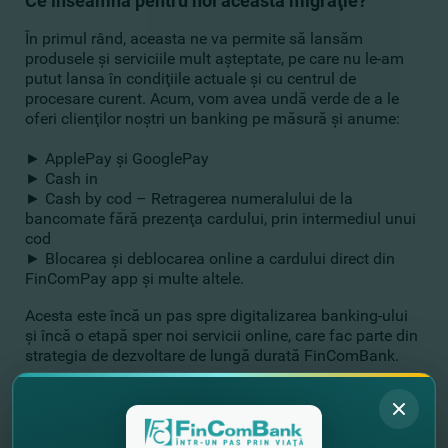
Ce înseamnă pentru noi această migraţie?
În primul rând, aceasta ne va permite să lansăm
produsele şi serviciile mult aşteptate, pe care nu le-am
putut lansa în condiţiile actuale şi cu centrul de
procesare curent. Acum, vom avea undă verde de a le
oferi clienţilor noştri un banking pe măsură şi anume:
► ApplePay şi GooglePay
► Cash in
► Cash by cod – Retragerea numeralului de la
bancomate fără prezenţa cardului, prin intermediul unui
cod
► Blocarea şi deblocarea online a cardului direct din
FinComPay app şi multe altele.
Acesta este încă un pas spre digitalizarea banking-ului
şi încă o etapă sper noi servicii online, care fac parte din
strategia de dezvoltare de lungă durată FinComBank.
Susţinem inovaţia! Bun venit transformărilor
digitale!