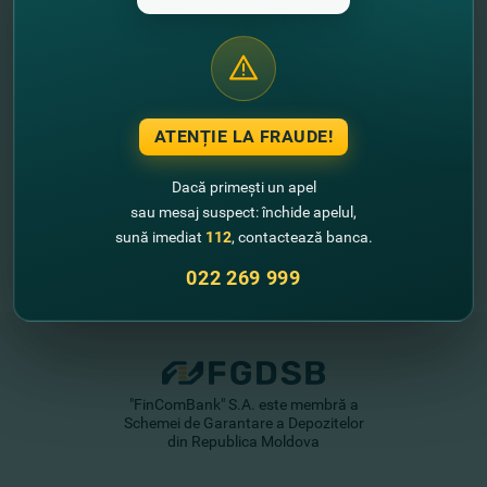
//
Alte noutăţi
ATENȚIE LA FRAUDE!
Dacă primești un apel
sau mesaj suspect: închide apelul,
sună imediat
112
, contactează banca.
022 269 999
"FinComBank" S.A. este membră a
Schemei de Garantare a Depozitelor
din Republica Moldova