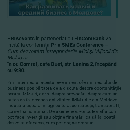
PRIAevents
în parteneriat сu
FinComBank
vă
invită la conferinţa
Pria SMEs Conference –
Cum dezvoltăm Întreprinderile Mici şi Mijlocii din
Moldova
în or. Comrat, cafe Duet, str. Lenina 2, începând
cu 9:30
.
Prin intermediul acestui eveniment oferim mediului de
business posibilitatea de a discuta despre oportunităţile
pentru IMM-uri, dar şi despre provocări, despre cum ar
putea să îşi crească activitatea IMM-urile din Moldova:
industria uşoară, în agricultură, construcţii, transport, IT,
comerţ şi nu numai. De asemenea, vor putea afla cum
pot face investiţii sau obţine finanţări, ca să îşi poată
dezvolta afacerea, cum pot obţine granturi.