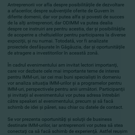
Antreprenorii vor afla despre posibilităţile de dezvoltare
a afacerilor, despre subvenţiile oferite de Guvern în
diferite domenii, dar vor putea alfa şi povesti de succes
de la alţi
antreprenori, dar ODIMM va putea dealia
despre ce instruiri are pentru acestia, dar şi posibilităţile
de acoperire a cheltuielilor pentru participarea la diverse
expoziţii, şi nu numai. Totodată, vor fi analizate
proiectele desfăşurate în Găgăuzia, dar şi oportunităţile
de atragere a investitorilor în această zonă.
În cadrul evenimentului am invitat lectori importanţi,
care vor dezbate cele mai importante teme de interes
pentru IMM-uri, iar cei mai buni specialişti în domeniu
vor analiza situaţia IMM-urilor şi a programelor pentru
IMM-uri, perspectivele pentru anii următori. Participanţii
şi invitaţii al evenimentului vor putea adresa întrebări
către speakeri al evenimentului, precum şi să facă
schimb de idei şi păreri, sau chiar cu datele de contact.
Se vor prezenta oportunităţi şi soluţii de business
destinate IMM-urilor, iar antreprenorii vor putea să stea
conectaţi ca să facă schimb de experienţă. Astfel reuşim