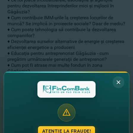
pentru dezvoltarea întreprinderilor mici şi mijlocii în
Găgăuzia?
♦ Cum contribuie IMM-urile la creşterea locurilor de
muncă? Se implică in proieecte sociale? Daar de mediu?
♦ Cum poate tehnologia să contribuie la dezvoltarea
companiilor?
♦ Dezvoltarea surselor alternative de energie şi creşterea
eficienţei energetice a producerii
♦ Educaţia pentru antreprenoriat Găgăuzia - cum
pregătim următoarele generaţii de antreprenori?
♦ Cum pot fi atrase mai multe fonduri în zona
Găgăuzia?
♦ Poveşti de succes de ale IMM-urilor din Găgăuzia
Lectorii pe care îi invităm:
Ciuvalscaia Natalia
, Şef Direcţie Generală Dezvoltare
economică şi turism UTA Gagauzia
Rodica Crudu
, Şef Direcţie Cooperare Internaţională,
ODIMM
Alexandru Bologa
, Project Coordinator Moldova
EU4Business – EBRD CREDIT LINE
ATENȚIE LA FRAUDE!