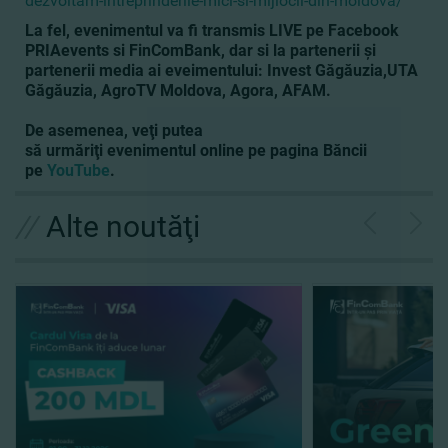
dezvoltam-intreprinderile-mici-si-mijlocii-din-moldova/
La fel, evenimentul va fi transmis LIVE pe Facebook
PRIAevents si FinComBank, dar si la partenerii şi
partenerii media ai eveimentului: Invest Găgăuzia,UTA
Găgăuzia, AgroTV Moldova, Agora, AFAM.
De asemenea, veţi putea
să urmăriţi
evenimentul
online pe pagina Băncii
pe
YouTube
.
//
Alte noutăţi