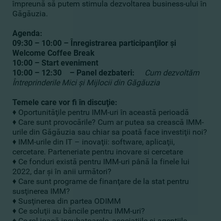
împreună să putem stimula dezvoltarea business-ului în
Găgăuzia.
Agenda:
09:30 – 10:00 – Înregistrarea participanţilor şi
Welcome Coffee Break
10:00 – Start eveniment
10:00
– 12:30 – Panel dezbateri:
Cum
dezvoltăm
Întreprinderile Mici şi Mijlocii din Găgăuzia
Temele care vor fi în discuţie:
♦ Oportunităţile pentru IMM-uri în această perioadă
♦ Care sunt provocările? Cum ar putea sa crească IMM-
urile din Găgăuzia sau chiar sa poată face investiţii noi?
♦ IMM-urile din IT – inovaţii: software, aplicaţii,
cercetare. Parteneriate pentru inovare si cercetare
♦ Ce fonduri există pentru IMM-uri până la finele lui
2022, dar şi în anii următori?
♦ Care sunt programe de finanţare de la stat pentru
susţinerea IMM?
♦ Susţinerea din partea ODIMM
♦ Ce soluţii au băncile pentru IMM-uri?
♦ Ce rol joacă incubatoarele, asociaţiile şi agenţiile