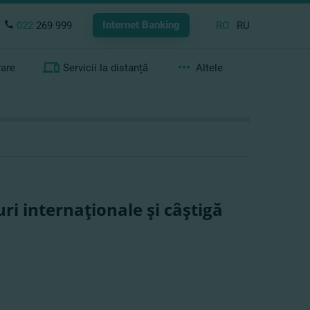
Internet Banking
022
269 999
RO
RU
rare
Servicii la distanță
Altele
ri internaţionale şi câştigă