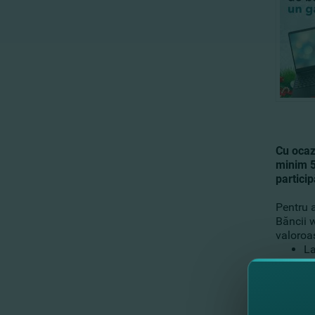
Cu ocaz
minim 5
particip
Pentru a
Băncii 
valoroa
La
S
Ce
Promoţi