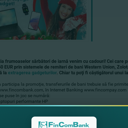
ia frumoaselor sărbători de iarnă venim cu cadouri! Cei care pr
0 EUR prin sistemele de remiteri de bani Western Union, Zol
ă la
extragerea gadgeturilor
. Chiar tu poţi fi câştigătorul unui
 participa la promoţie, transferurile de bani trebuie să fie pri
www.fincombank.com, în Internet Banking www.fincompay.com sa
se puse în joc se numără:
ptopuri performante HP
martphone-uri Samsung
asuri inteligente Xiaomi
e este valabilă până la finalul acestui an, şi anume
până pe 31