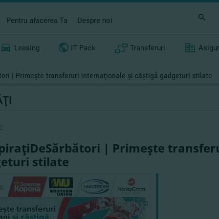
Pentru afacerea Ta
Despre noi
Leasing
IT Pack
Transferuri
Asigu
ori | Primeşte transferuri internaţionale şi câştigă gadgeturi stilate
ŢI
2
piraţiDeSărbători | Primeşte transferu
eturi stilate