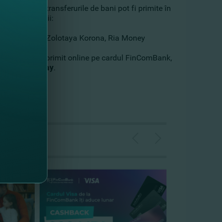
 nu numai, transferurile de bani pot fi primite în
oarele condiţii:
i Western Union, Zolotaya Korona, Ria Money
Bank sau este primit online pe cardul FinComBank,
aţia FinComPay
.
cesate
AICI
.