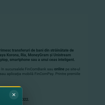
imesc transferuri de bani din străinătate de
otaya Korona, Ria, MoneyGram şi Unistream
 laptop, smartphone sau a unui ceas inteligent.
mite în sucursalele FinComBank sau
online
pe site-ul
u aplicaţia mobilă FinComPay. Printre premiile
 decembrie 2022.