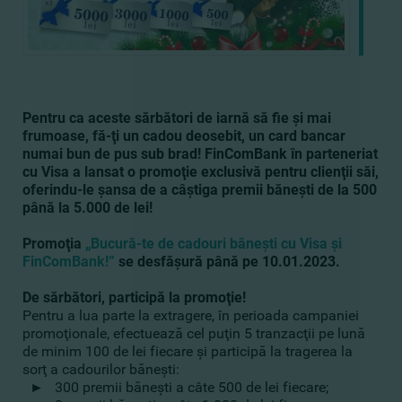
Pentru ca aceste sărbători de iarnă să fie şi mai
frumoase, fă-ţi un cadou deosebit, un card bancar
numai bun de pus sub brad! FinComBank în parteneriat
cu Visa a lansat o promoţie exclusivă pentru clienţii săi,
oferindu-le şansa de a câştiga premii băneşti de la 500
până la 5.000 de lei!
Promoţia
„Bucură-te de cadouri băneşti cu Visa şi
FinComBank!”
se desfăşură până pe 10.01.2023.
De sărbători, participă la promoţie!
Pentru a lua parte la extragere, în perioada campaniei
promoţionale, efectuează cel puţin 5 tranzacţii pe lună
de minim 100 de lei fiecare şi participă la tragerea la
sorţ a cadourilor băneşti:
►
300 premii băneşti a câte 500 de lei fiecare;