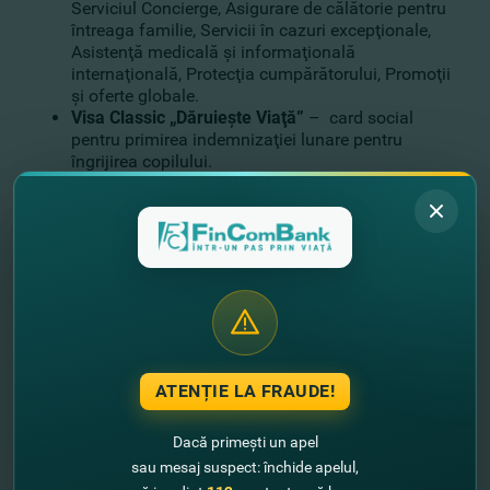
Serviciul Concierge, Asigurare de călătorie pentru
întreaga familie, Servicii în cazuri excepţionale,
Asistenţă medicală şi informaţională
internaţională, Protecţia cumpărătorului, Promoţii
şi oferte globale.
Visa Classic „Dăruieşte Viaţă”
– card social
pentru primirea indemnizaţiei lunare pentru
îngrijirea copilului.
Visa Classic „Vârsta de Aur”
– card social pentru
primirea pensiei.
Cardul de credit Visa Platinum „OPTI”
– cu
perioada de graţie de până la 90 de zile în timpul
căreia nu achiţi dobânda, pentru a achita
cumpărăturile şi serviciile în ţară şi peste hotare.
În perioada promoţiei, deschide orice card Visa de la
FinComBank în una din subdiviziunile Băncii sau online
pe fincombank.com, fincompay.com sau în aplicaţia
ATENȚIE LA FRAUDE!
mobilă FinComPay. Alege cel mai potrivit card Visa
pentru tine
AICI
.
Dacă primești un apel
La deschiderea cardurilor Visa beneficiezi de:
sau mesaj suspect: închide apelul,
0 lei deschiderea oricărui card Visa online;