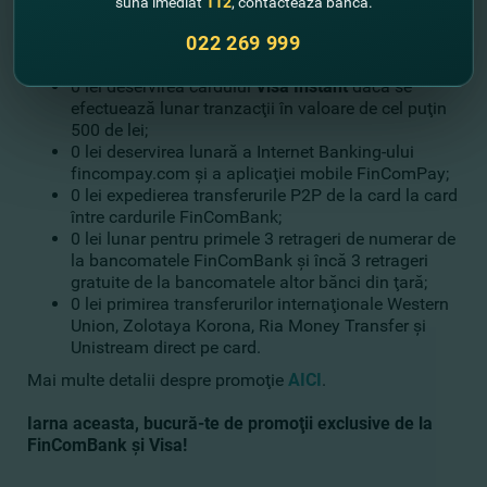
sună imediat
112
, contactează banca.
0 lei deschiderea cardurilor premiale Visa Platinum
022 269 999
şi Visa Signature;
0 lei deservirea lunară a cardurilor sociale;
0 lei deservirea cardului
Visa
Instant
dacă se
efectuează lunar tranzacţii în valoare de cel puţin
500 de lei;
0 lei deservirea lunară a Internet Banking-ului
fincompay.com şi a aplicaţiei mobile FinComPay;
0 lei expedierea transferurile P2P de la card la card
între cardurile FinComBank;
0 lei lunar pentru primele 3 retrageri de numerar de
la bancomatele FinComBank şi încă 3 retrageri
gratuite de la bancomatele altor bănci din ţară;
0 lei primirea transferurilor internaţionale Western
Union, Zolotaya Korona, Ria Money Transfer şi
Unistream direct pe card.
Mai multe detalii despre promoţie
AICI
.
Iarna aceasta, bucură-te de promoţii exclusive de la
FinComBank şi Visa!