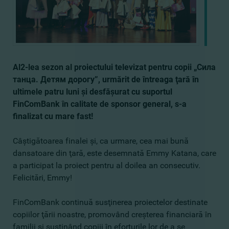
Al2-lea sezon al proiectului televizat pentru copii „
Сила
танца. Детям дорогу
”, urmărit de întreaga ţară în
ultimele patru luni şi desfăşurat cu suportul
FinComBank în calitate de sponsor general, s-a
finalizat cu mare fast!
Câştigătoarea finalei şi, ca urmare, cea mai bună
dansatoare din ţară, este desemnată Emmy Katana, care
a participat la proiect pentru al doilea an consecutiv.
Felicitări, Emmy!
FinComBank continuă susţinerea proiectelor destinate
copiilor ţării noastre, promovând creşterea financiară în
familii şi susţinând copiii în eforturile lor de a se