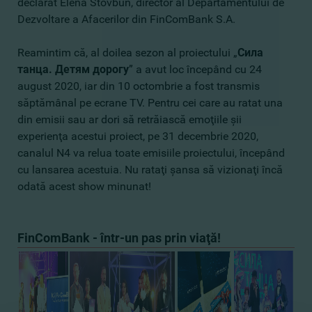
declarat Elena Stovbun, director al Departamentului de
Dezvoltare a Afacerilor din FinComBank S.A.
Reamintim că, al doilea sezon al proiectului „
Сила
танца. Детям дорогу
” a avut loc începând cu 24
august 2020, iar din 10 octombrie a fost transmis
săptămânal pe ecrane TV. Pentru cei care au ratat una
din emisii sau ar dori să retrăiască emoţiile şii
experienţa acestui proiect, pe 31 decembrie 2020,
canalul N4 va relua toate emisiile proiectului, începând
cu lansarea acestuia. Nu rataţi şansa să vizionaţi încă
odată acest show minunat!
FinComBank - într-un pas prin viaţă!