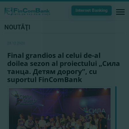
Internet Banking
NOUTĂŢI
28.12.2020
Final grandios al celui de-al
doilea sezon al proiectului „Сила
танца. Детям дорогу”, cu
suportul FinComBank