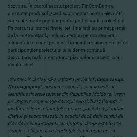
dezvolta. În cadrul acestui proiect, FinComBank a
prezentat produsul „Card suplimentar pentru elevi 7+”,
care este foarte popular printre participanţii proiectului.
Pe parcursul etapei finale, toţi finaliştii au primit premii
de la FinComBank, inclusiv carduri pentru studenţi,
alimentate cu bani pe cont. Transmitem sincere felicitări
participanţilor proiectului şi le dorim continuă
dezvoltare, realizarea tuturor planurilor şi a celor mai
râvnite vise!
„Suntem încântaţi să susţinem proiectul „
Сила танца.
Детям дорогу
”, deoarece scopul acestuia este să
identifice tinerele talente din Republica Moldova. Vrem
să creştem o generaţie de copii capabili şi talentaţi. Îi
invităm în lumea finanţelor, unde e posibil să planifici,
cheltui şi economiseşti, în special dacă deţii cardul de
elev de la FinComBank, cu ajutorul căruia este foarte
simplu să ţii pasul cu tendinţele lumii moderne."
, a