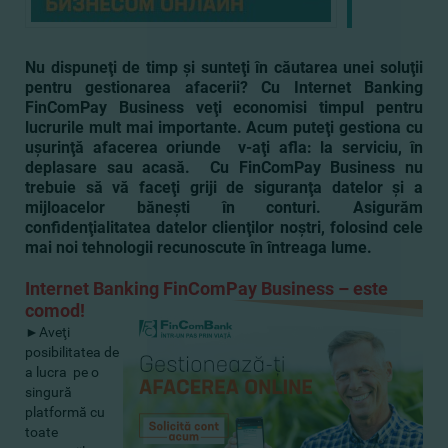
Nu dispuneţi de timp şi sunteţi în căutarea unei soluţii
pentru gestionarea afacerii? Cu Internet Banking
FinComPay Business veţi economisi timpul pentru
lucrurile mult mai importante. Acum puteţi gestiona cu
uşurinţă afacerea oriunde v-aţi afla: la serviciu, în
deplasare sau acasă. Cu FinComPay Business nu
trebuie să vă faceţi griji de siguranţa datelor şi a
mijloacelor băneşti în conturi. Asigurăm
confidenţialitatea datelor clienţilor noştri, folosind cele
mai noi tehnologii recunoscute în întreaga lume
.
Internet Banking FinComPay Business –
este
comod
!
►Aveţi
posibilitatea de
a lucra pe o
singură
platformă cu
toate