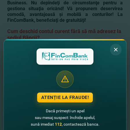
Business. Nu depindeţi de circumstanţe pentru a
gestiona situaţia oricând! Vă propunem deservirea
comodă, avantajoasă şi mobilă a conturilor! La
FinComBank, beneficiaţi de gratuităţi!
Cum deschid contul curent fără să mă adresez la
sediul Băncii?
Pentru a solicita conectarea la FinComPay Business şi
deschiderea contului, rugăm să indicaţi datele Dvs. de contact în
rubrica
Trec ONLINE.
După completarea cererii pe site de către
Dvs., veţi fi contactat de specialistul Băncii
.
Trec ONLINE
Lasă-ne datele tale de contact şi noi
revenim cu un sunet!
ATENȚIE LA FRAUDE!
+373
Dacă primești un apel
sau mesaj suspect: închide apelul,
sună imediat
112
, contactează banca.