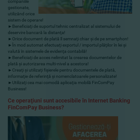
companiile
gestionate,
utilizând orice
sistem de operare!
►Beneficiaţi de suportul tehnic centralizat al sistemului de
deservire bancară la distanţa!
►Orice document de plată îl semnaţi chiar şi de pe smartphon!
►În mod automat efectuaţi exportul / importul plăţilor în lei şi
valută în sistemele de evidenţa contabilă!
►Beneficiaţi de acces nelimitat la crearea documentelor de
plată şi autorizarea multi-nivel a acestora!
►Creaţi şi utilizaţi fişierele pentru documentele de plată,
informaţie de referinţă şi nomenclatoarele personalizate!
►Utilizaţi cea mai comodă aplicaţia mobilă FinComPay
Business
!
Ce operaţiuni sunt accesibile în
Internet Banking
FinComPay Business?