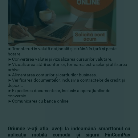
►
Transferuri în valută naţională şi străină în ţară şi peste
hotare
.
►Convertirea valutei şi vizualizarea cursurilor valutare
.
►
Vizualizarea stării conturilor, formarea extraselor şi utilizarea
arhivei
.
►
Alimentarea conturilor şi cardurilor business
.
►
Verificarea documentelor, inclusiv a contractelor de credit şi
depozit
.
►
Expedierea documentelor, inclusiv a operaţiunilor de
conversie
.
►
Comunicarea cu banca online
.
Oriunde v-aţi afla, aveţi la îndeamână smartfonul cu
aplicaţia mobilă comodă şi sigură FinComPay