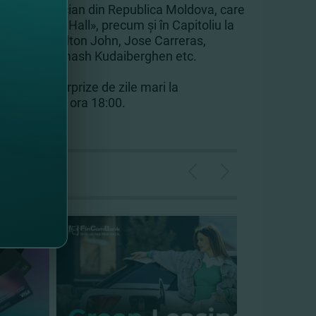
ingurul muzician din Republica Moldova, care
k «Carnegie Hall», precum şi în Capitoliu la
e, precum Elton John, Jose Carreras,
erdţiteli, Dimash Kudaiberghen etc.
let şi
alte surprize de zile mari
la
brie 2022 la ora 18:00.