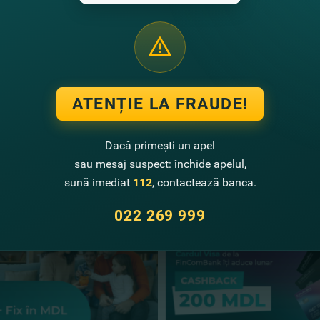
ul naist Artistul Poporului, Constantin Moscovici este s
fericitul prilej să concerteze pe vestita scenă din New-Yor
gton. A avut onoarea să evolueze alături de nume celebr
rrat Caballe, Sophy Bexter, Alesandro Safino, Tamara Gv
Bank vă garantează o seară de neuitat cu melodii de suf
ATENȚIE LA FRAUDE!
 Naţional de Operă şi Balet «M.Bieşu» pe data de 1 octom
Bank – într-un pas prin viaţă!
Dacă primești un apel
sau mesaj suspect: închide apelul,
te noutăţi
sună imediat
112
, contactează banca.
022 269 999