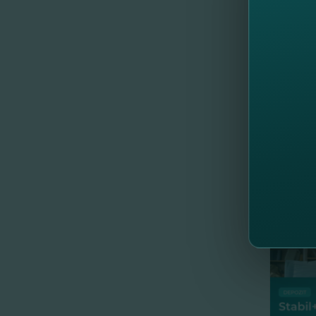
Renumit
a avut 
Washin
Montse
FinCom
Teatrul
FinCom
//
Al