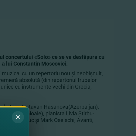
 concertului «Solo» ce se va desfăşura cu
 a lui
Constantin Moscovici
.
i muzical cu un repertoriu nou şi neobişnuit,
premieră absolută (din repertoriul trupelor
unice cu instrumente vechi din Grecia,
peste hotare: Natavan Hasanova(Azerbaijan),
i Amihalachioaie), pianista Livia Ştirbu-
 Oleg Baraliuc şi Mark Oselschi, Avanti,