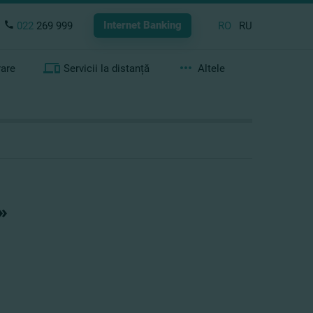
Internet Banking
022
269 999
RO
RU
rare
Servicii la distanță
Altele
»