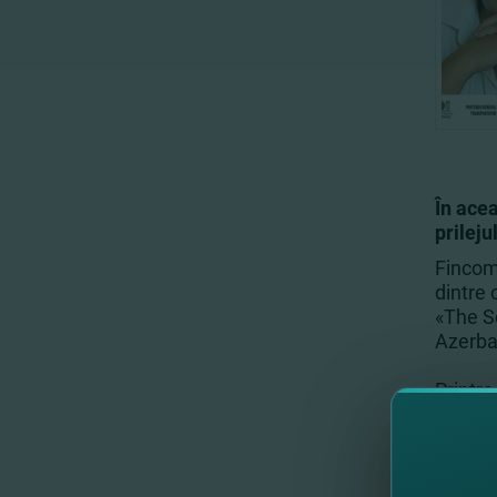
În ace
prileju
FincomB
dintre 
«The Sc
Azerbai
Printre
Orchest
Socolov
conduc