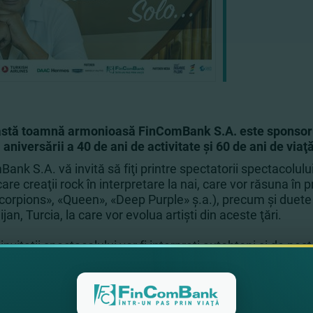
astă toamnă armonioasă FinComBank S.A. este sponsorul
l aniversării a 40 de ani de activitate şi 60 de ani de viaţă
ank S.A. vă invită să fiţi printre spectatorii spectacolulu
care creaţii rock în interpretare la nai, care vor răsuna în 
orpions», «Queen», «Deep Purple» ş.a.), precum şi duete 
jan, Turcia, la care vor evolua artişti din aceste ţări.
 invitaţii spectacolului vor fi interpreţi autohtoni şi de 
ra de concert, inclusiv «Camerata Chişinău» (dirijor- Miha
, Mihai Sorocan, Oleg Vitliuc, Ruxanda Rusu, compozitorii
ator Andrian Vladimir.