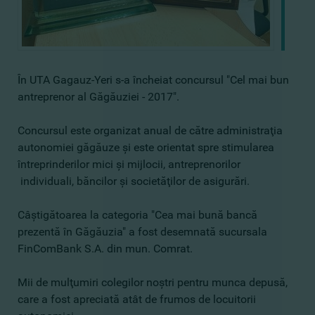
În UTA Gagauz-Yeri s-a încheiat concursul "Cel mai bun
antreprenor al Găgăuziei - 2017".
Concursul este organizat anual de către administraţia
autonomiei găgăuze şi este orientat spre stimularea
întreprinderilor mici şi mijlocii, antreprenorilor
individuali, băncilor şi societăţilor de asigurări.
Câştigătoarea la categoria "Cea mai bună bancă
prezentă în Găgăuzia" a fost desemnată sucursala
FinComBank S.A. din mun. Comrat.
Mii de mulţumiri colegilor noştri pentru munca depusă,
care a fost apreciată atât de frumos de locuitorii