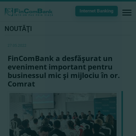
Internet Banking
NOUTĂŢI
27.05.2022
FinComBank a desfăşurat un
eveniment important pentru
businessul mic şi mijlociu în or.
Comrat