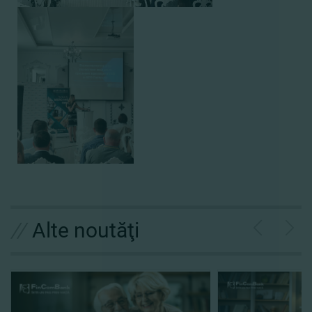
//
Alte noutăţi