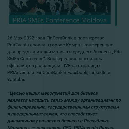
26 Мая 2022 года FinComBank в партнерстве
PriaEvents провел в городе Комрат конференцию
для представителей малого и среднего бизнеса „Pria
SMEs Conference”. Конференция состоялась
оффлайн, с трансляцией LIVE на страницах
PRIAevents и FinComBank в Facebook, LinkedIn и
Youtube.
«
Целью наших мероприятий для бизнеса
является
налади
ть
связь между
организациями по
финансированию
, гос
ударственными
структурами
и предпринимателями
, что способствует
динамичному развитию бизнеса в Республике
Молдова
», —
рассказала
CEO PRIAevents Ралука