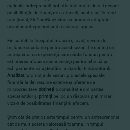
agricole, antreprenorii pot afla mai multe detalii despre
posibilităţile de finanţare a afacerii, pentru că, în mod
tradiţional, FinComBank vine cu produse adaptate
nevoilor antreprenorilor din sectorul agricol.
Fie sunteţi la începutul afacerii şi aveţi nevoie de
mijloace circulante pentru acest sezon, fie sunteţi un
antreprenor cu experienţă care căută fonduri pentru
extinderea afacerii sau învestiţii pentru tehnică şi
echipamente, vă aşteptăm la standul FinComBank.
A
nalizaţi
promoţia de sezon, proiectele speciale,
finanţările din resurse externe şi ofertele de
microcreditare,
obţineţi
o consultaţie din partea
specialiştilor şi
primiţi
pe loc un răspuns preliminar
vizavi de posibilitatea finanţării afacerii.
Ştim cât de preţios este timpul pentru un antreprenor şi
cât de mult acesta valorează toamna, în timpul