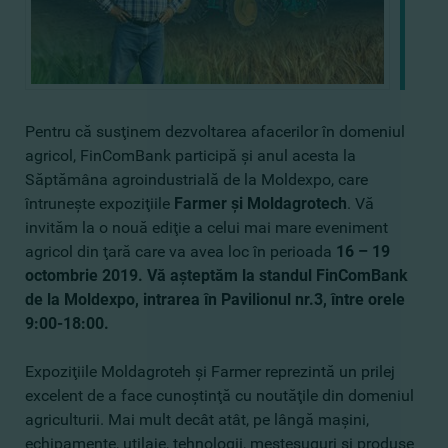
Pentru că susţinem dezvoltarea afacerilor în domeniul
agricol, FinComBank participă şi anul acesta la
Săptămâna agroindustrială de la Moldexpo, care
întruneşte expoziţiile
Farmer
şi Moldagrotech
. Vă
invităm la o nouă ediţie a celui mai mare eveniment
agricol din ţară care va avea loc în perioada
16 – 19
octombrie 2019. Vă aşteptăm la standul FinComBank
de la Moldexpo, intrarea în Pavilionul nr.3, între orele
9:00-18:00.
Expoziţiile Moldagroteh şi Farmer reprezintă un prilej
excelent de a face cunoştinţă cu noutăţile din domeniul
agriculturii. Mai mult decât atât, pe lângă maşini,
echipamente, utilaje, tehnologii, meşteşuguri şi produse