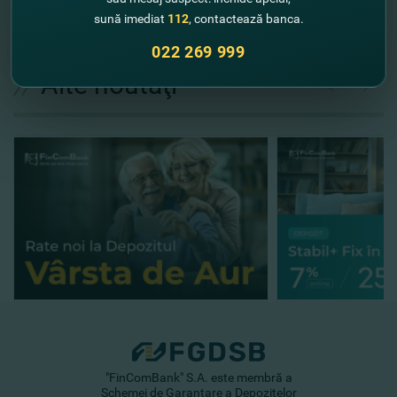
sună imediat
112
, contactează banca.
022 269 999
//
Alte noutăţi
"FinComBank" S.A. este membră a
Schemei de Garantare a Depozitelor