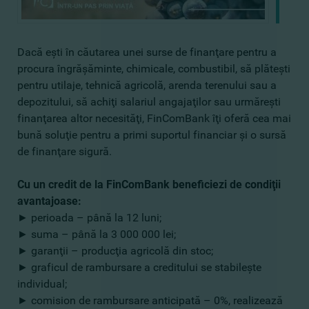
Dacă eşti în căutarea unei surse de finanţare pentru a
procura îngrăşăminte, chimicale, combustibil, să plăteşti
pentru utilaje, tehnică agricolă, arenda terenului sau a
depozitului, să achiţi salariul angajaţilor sau urmăreşti
finanţarea altor necesităţi, FinComBank îţi oferă cea mai
bună soluţie pentru a primi suportul financiar şi o sursă
de finanţare sigură.
Cu un credit de la FinComBank beneficiezi de condiţii
avantajoase:
► perioada – până la 12 luni;
► suma – până la 3 000 000 lei;
► garanţii – producţia agricolă din stoc;
► graficul de rambursare a creditului se stabileşte
individual;
► comision de rambursare anticipată – 0%, realizează