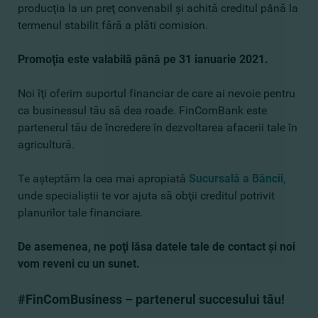
producţia la un preţ convenabil şi achită creditul până la
termenul stabilit fără a plăti comision.
Promoţia este valabilă până pe 31 ianuarie 2021.
Noi îţi oferim suportul financiar de care ai nevoie pentru
ca businessul tău să dea roade. FinComBank este
partenerul tău de încredere în dezvoltarea afacerii tale în
agricultură.
Te aşteptăm la cea mai apropiată
Sucursală a Băncii
,
unde specialiştii te vor ajuta să obţii creditul potrivit
planurilor tale financiare.
De asemenea, ne poţi lăsa datele tale de contact
şi noi
vom reveni cu un sunet.
#FinComBusiness – partenerul succesului tău!