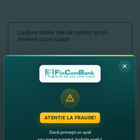
Lasă-ne datele tale de contact şi noi
revenim cu un sunet!
+373
ATENȚIE LA FRAUDE!
Expediază solicitarea
Dacă primești un apel
sau mesaj suspect: închide apelul,