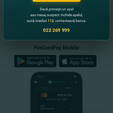
Dacă primești un apel
sau mesaj suspect: închide apelul,
sună imediat
112
, contactează banca.
"FinComBank" S.A. este membră a
022 269 999
Schemei de Garantare a Depozitelor
din Republica Moldova
FinComPay Mobile