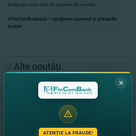
începutul unei serii de succese de neuitat.
#FinComBusiness – susţinem oamenii şi afacerile
locale!
//
Alte noutăţi
ATENȚIE LA FRAUDE!