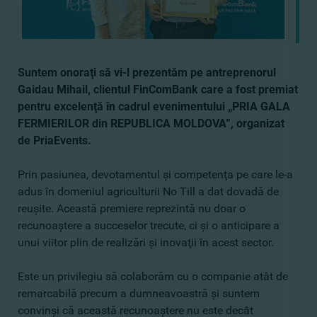
Suntem onoraţi să vi-l prezentăm pe antreprenorul
Gaidau Mihail, clientul FinComBank care a fost premiat
pentru excelenţă în cadrul evenimentului „PRIA GALA
FERMIERILOR din REPUBLICA MOLDOVA”, organizat
de PriaEvents.
Prin pasiunea, devotamentul şi competenţa pe care le-a
adus în domeniul agriculturii No Till a dat dovadă de
reuşite. Această premiere reprezintă nu doar o
recunoaştere a succeselor trecute, ci şi o anticipare a
unui viitor plin de realizări şi inovaţii în acest sector.
Este un privilegiu să colaborăm cu o companie atât de
remarcabilă precum a dumneavoastră şi suntem
convinşi că această recunoaştere nu este decât