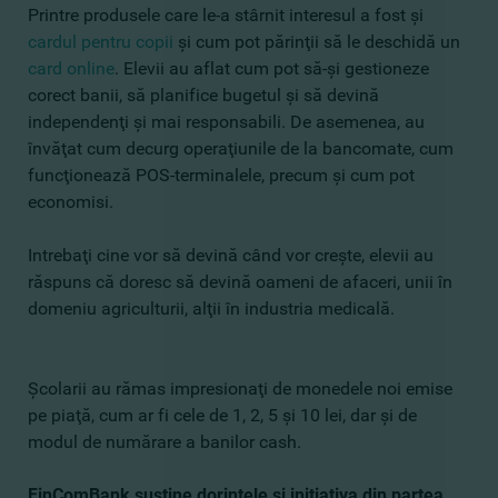
Printre produsele care le-a stârnit interesul a fost şi
cardul pentru copii
şi cum pot părinţii să le deschidă un
card online
.
Elevii au aflat cum pot să-şi gestioneze
corect banii, să planifice bugetul şi să devină
independenţi şi mai responsabili. De asemenea, au
învăţat cum decurg operaţiunile de la bancomate, cum
funcţionează POS-terminalele, precum şi cum pot
economisi.
Intrebaţi cine vor să devină când vor creşte, elevii au
răspuns că doresc să devină oameni de afaceri, unii în
domeniu agriculturii, alţii în industria medicală.
Şcolarii au rămas impresionaţi de monedele noi emise
pe piaţă, cum ar fi cele de 1, 2, 5 şi 10 lei, dar şi de
modul de numărare a banilor cash.
FinComBank susţine dorinţele şi iniţiativa din partea