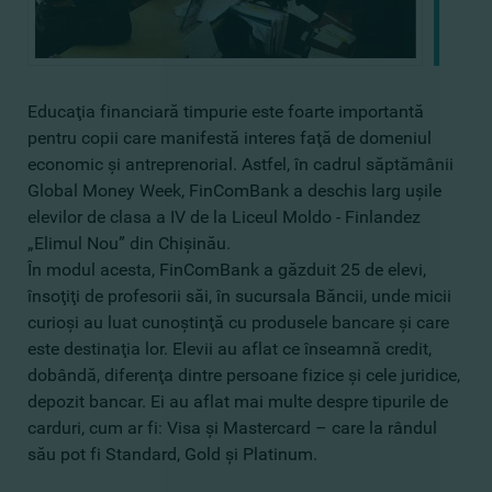
Educaţia financiară timpurie este foarte importantă
pentru copii care manifestă interes faţă de domeniul
economic şi antreprenorial. Astfel, în cadrul săptămânii
Global Money Week, FinComBank a deschis larg uşile
elevilor de clasa a IV de la Liceul Moldo - Finlandez
„Elimul Nou” din Chişinău.
În modul acesta, FinComBank a găzduit 25 de elevi,
însoţiţi de profesorii săi, în sucursala Băncii, unde micii
curioşi au luat cunoştinţă cu produsele bancare şi care
este destinaţia lor. Elevii au aflat ce înseamnă credit,
dobândă, diferenţa dintre persoane fizice şi cele juridice,
depozit bancar. Ei au aflat mai multe despre tipurile de
carduri, cum ar fi: Visa şi Mastercard – care la rândul
său pot fi Standard, Gold şi Platinum.