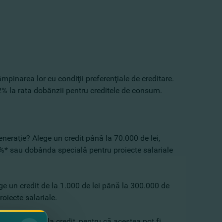
âmpinarea lor cu condiţii preferenţiale de creditare.
2% la rata dobânzii pentru creditele de consum.
eraţie? Alege un credit până la 70.000 de lei,
9%* sau dobânda specială pentru proiecte salariale
ege un credit de la 1.000 de lei până la 300.000 de
oiecte salariale.
chita ratele la credit, pentru că acestea pot fi