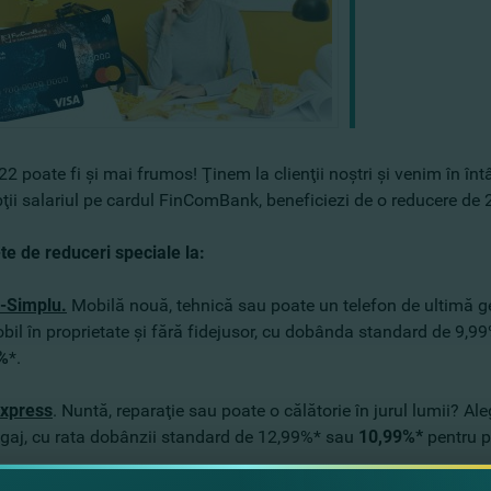
2 poate fi şi mai frumos! Ţinem la clienţii noştri şi venim în înt
ţii salariul pe cardul FinComBank, beneficiezi de o reducere de 
te de reduceri speciale la:
E-Simplu.
Mobilă nouă, tehnică sau poate un telefon de ultimă gen
bil în proprietate şi fără fidejusor, cu dobânda standard de 9,9
%
*.
Express
. Nuntă, reparaţie sau poate o călătorie în jurul lumii? Al
ă gaj, cu rata dobânzii standard de 12,99%* sau
10,99%*
pentru pr
 decât atât, te scutim de drumuri lunare până la bancă pentru a a