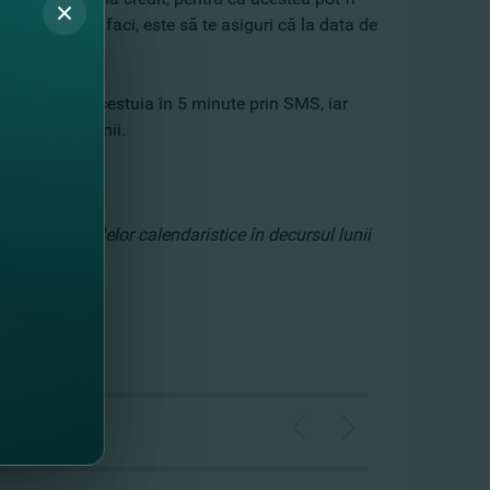
 ce trebuie să faci, este să te asiguri că la data de
ind aprobarea acestuia în 5 minute prin SMS, iar
ntru a lua banii.
e numărul zilelor calendaristice în decursul lunii