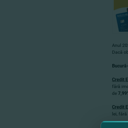
Anul 202
Dacă ob
Bucură-
Credit 
fără imo
de
7,99
Credit 
lei, făr
Mai mult