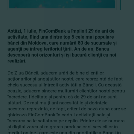
Astăzi, 1 iulie, FinComBank a împlinit 29 de ani de
activitate, fiind una dintre top 5 cele mai populare
bănci din Moldova, care numără 80 de sucursale şi
agenţii pe întreg teritoriul ţării. An de an, Banca
descoperă noi orizonturi şi îşi bucură clienţii cu noi
realizări.
De Ziua Băncii, aducem urări de bine clienţilor,
acţionarilor şi angajaţilor noştri, care reprezintă de fapt
cheia succesului întregii activităţi a Băncii. Cu această
ocazie, aducem sincere mulţumiri clienţilor noştri pentru
încredere, fidelitate şi pentru că de 29 de ani ne sunt
alături. De mai mulţi ani necesităţile şi dorinţele
acestora reprezintă, de fapt, criterii de bază după care se
ghidează FinComBank în cadrul activităţii sale şi
încearcă să le satisfacă pe deplin. Printre ele se numără
şi digitalizarea şi migrarea produselor şi serviciilor în
mediul online, care este una din priorităţile a Băncii în