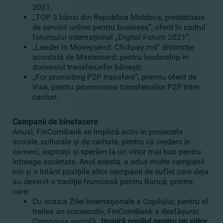
2021;
„TOP 3 bănci din Republica Moldova, prestatoare
de servicii online pentru business”, oferit în cadrul
forumului internaţional „Digital Forum 2021”;
„Leader in Moneysend: Clickpay.md” distincţie
acordată de Mastercard, pentru leadership în
domeniul transferurilor băneşti;
„For promoting P2P transfers”, premiu oferit de
Visa, pentru promovarea transferurilor P2P între
carduri.
Campanii de binefacere
Anual, FinComBank se implică activ în proiectele
sociale, culturale şi de caritate, pentru că credem în
oameni, aspiraţii şi sperăm la un viitor mai bun pentru
întreaga societate. Anul acesta, a adus multe campanii
noi şi a întărit poziţiile altor campanii de suflet care deja
au devenit o tradiţie frumoasă pentru Bancă, printre
care:
Cu ocazia Zilei Internaţionale a Copilului, pentru al
treilea an consecutiv, FinComBank a desfăşurat
Campania socială
„Inspiră copilul pentru un viitor