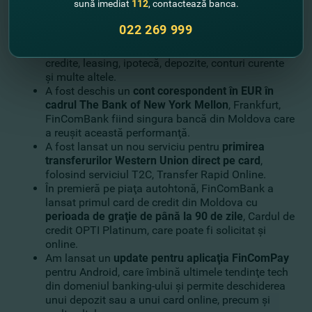
sună imediat
112
, contactează banca.
A fost lansat pachetul
IT Pack
pentru companiile
şi specialiştii din domeniul IT, printre care şi
022 269 999
freelancerii, ce oferă oferte speciale la produsele
bancare, printre care: proiecte salariale, carduri,
credite, leasing, ipotecă, depozite, conturi curente
şi multe altele.
A fost deschis un
cont corespondent în EUR în
cadrul The Bank of New York Mellon
, Frankfurt,
FinComBank fiind singura bancă din Moldova care
a reuşit această performanţă.
A fost lansat un nou serviciu pentru
primirea
transferurilor Western Union direct pe card
,
folosind serviciul T2C, Transfer Rapid Online.
În premieră pe piaţa autohtonă, FinComBank a
lansat primul card de credit din Moldova cu
perioada de graţie de până la 90 de zile
, Cardul de
credit OPTI Platinum, care poate fi solicitat şi
online.
Am lansat un
update pentru aplicaţia FinComPay
pentru Android, care îmbină ultimele tendinţe tech
din domeniul banking-ului şi permite deschiderea
unui depozit sau a unui card online, precum şi