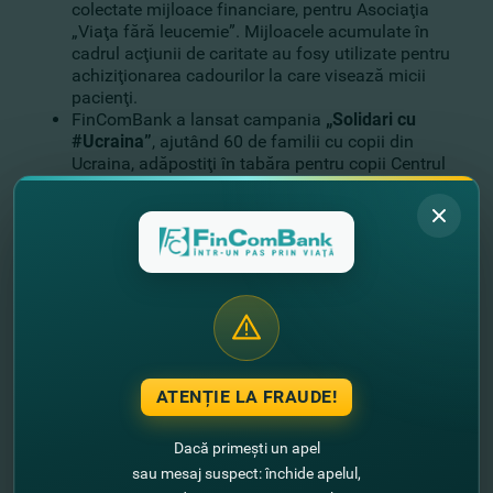
colectate mijloace financiare, pentru Asociaţia
„Viaţa fără leucemie”. Mijloacele acumulate în
cadrul acţiunii de caritate au fosy utilizate pentru
achiziţionarea cadourilor la care visează micii
pacienţi.
FinComBank a lansat campania
„Solidari cu
#Ucraina”
, ajutând 60 de familii cu copii din
Ucraina, adăpostiţi în tabăra pentru copii Centrul
Creştin „Torţa Credinţei" din s. Carpineni şi 400 de
ucraineni, dintre care 180 de copii, din Centrul
multifuncţional creştin din satul Bălţata, raionul
Criuleni. De asemenea, Banca a transferat
mijloace financiare în contul special, deschis de
Ministerul Finanţelor, pentru a susţine efortul
autorităţilor de a-i ajuta pe cetăţenii ucraineni
ajunşi pe teritoriul ţării noastre.
Servicii şi produse
ATENȚIE LA FRAUDE!
FinComBank a continuat şi anul acesta să le ofere
clienţilor servicii şi produse noi, unice pe piaţa
Dacă primești un apel
autohtonă. De asemenea, tot mai multe serviciile
sau mesaj suspect: închide apelul,
bancare au devenit disponibile şi online.