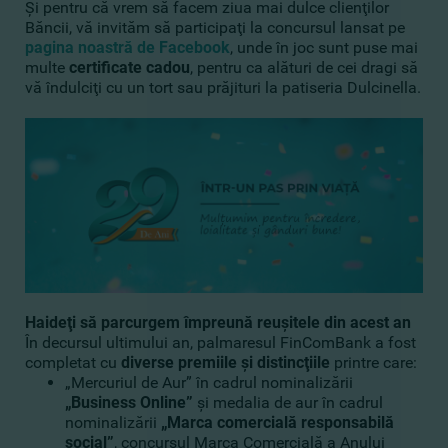
Şi pentru că vrem să facem ziua mai dulce clienţilor
Băncii, vă invităm să participaţi la concursul lansat pe
pagina noastră de Facebook
, unde în joc sunt puse mai
multe
certificate cadou
, pentru ca alături de cei dragi să
vă îndulciţi cu un tort sau prăjituri la patiseria Dulcinella.
Haideţi să parcurgem împreună reuşitele din acest an
În decursul ultimului an, palmaresul FinComBank a fost
completat cu
diverse premiile şi distincţiile
printre care:
„Mercuriul de Aur” în cadrul nominalizării
„Business Online”
şi medalia de aur în cadrul
nominalizării
„Marca comercială responsabilă
social”
, concursul Marca Comercială a Anului