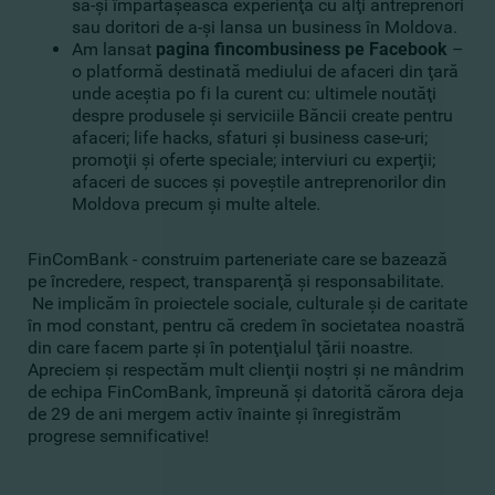
să-şi împărtăşească experienţa cu alţi antreprenori
sau doritori de a-şi lansa un business în Moldova.
Am lansat
pagina fincombusiness pe Facebook
–
o platformă destinată mediului de afaceri din ţară
unde aceştia po fi la curent cu: ultimele noutăţi
despre produsele şi serviciile Băncii create pentru
afaceri; life hacks, sfaturi şi business case-uri;
promoţii şi oferte speciale; interviuri cu experţii;
afaceri de succes şi poveştile antreprenorilor din
Moldova precum şi multe altele.
FinComBank - construim parteneriate care se bazează
pe încredere, respect, transparenţă şi responsabilitate.
Ne implicăm în proiectele sociale, culturale şi de caritate
în mod constant, pentru că credem în societatea noastră
din care facem parte şi în potenţialul ţării noastre.
Apreciem şi respectăm mult clienţii noştri şi ne mândrim
de echipa FinComBank, împreună şi datorită cărora deja
de 29 de ani mergem activ înainte şi înregistrăm
progrese semnificative!