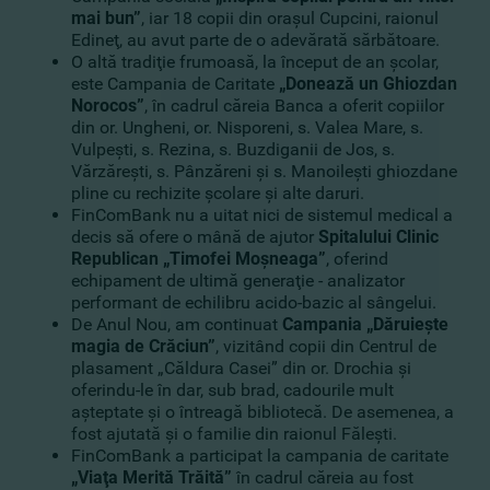
mai bun”
, iar 18 copii din oraşul Cupcini, raionul
Edineţ, au avut parte de o adevărată sărbătoare.
O altă tradiţie frumoasă, la început de an şcolar,
este Campania de Caritate
„Donează un Ghiozdan
Norocos”
, în cadrul căreia Banca a oferit copiilor
din or. Ungheni, or. Nisporeni, s. Valea Mare, s.
Vulpești, s. Rezina, s. Buzdiganii de Jos, s.
Vărzărești, s. Pânzăreni şi s. Manoilești ghiozdane
pline cu rechizite şcolare şi alte daruri.
FinComBank nu a uitat nici de sistemul medical a
decis să ofere o mână de ajutor
Spitalului Clinic
Republican „Timofei Moşneaga”
, oferind
echipament de ultimă generaţie - analizator
performant de echilibru acido-bazic al sângelui.
De Anul Nou, am continuat
Campania „Dăruieşte
magia de Crăciun”
, vizitând copii din Centrul de
plasament „Căldura Casei” din or. Drochia şi
oferindu-le în dar, sub brad, cadourile mult
aşteptate şi o întreagă bibliotecă. De asemenea, a
fost ajutată şi o familie din raionul Făleşti.
FinComBank a participat la campania de caritate
„Viaţa Merită Trăită”
în cadrul căreia au fost