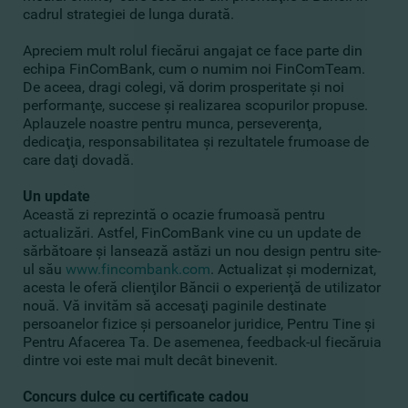
cadrul strategiei de lunga durată.
Apreciem mult rolul fiecărui angajat ce face parte din
echipa FinComBank, cum o numim noi FinComTeam.
De aceea, dragi colegi, vă dorim prosperitate şi noi
performanţe, succese şi realizarea scopurilor propuse.
Aplauzele noastre pentru munca, perseverenţa,
dedicaţia, responsabilitatea şi rezultatele frumoase de
care daţi dovadă.
Un update
Această zi reprezintă o ocazie frumoasă pentru
actualizări. Astfel, FinComBank vine cu un update de
sărbătoare şi lansează astăzi un nou design pentru site-
ul său
www.fincombank.com
. Actualizat şi modernizat,
acesta le oferă clienţilor Băncii o experienţă de utilizator
nouă. Vă invităm să accesaţi paginile destinate
persoanelor fizice şi persoanelor juridice, Pentru Tine şi
Pentru Afacerea Ta. De asemenea, feedback-ul fiecăruia
dintre voi este mai mult decât binevenit.
Concurs dulce cu certificate cadou