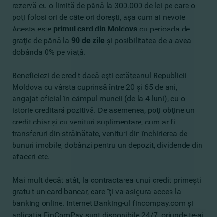
rezervă cu o limită de până la 300.000 de lei pe care o
poţi folosi ori de câte ori doreşti, aşa cum ai nevoie.
Acesta este
primul card din Moldova
cu perioada de
graţie de până la
90 de zile
şi posibilitatea de a avea
dobânda 0% pe viaţă.
Beneficiezi de credit dacă eşti cetăţeanul Republicii
Moldova cu vârsta cuprinsă între 20 şi 65 de ani,
angajat oficial în câmpul muncii (de la 4 luni), cu o
istorie creditară pozitivă. De asemenea, poţi obţine un
credit chiar şi cu venituri suplimentare, cum ar fi
transferuri din străinătate, venituri din închirierea de
bunuri imobile, dobânzi pentru un depozit, dividende din
afaceri etc.
Mai mult decât atât, la contractarea unui credit primeşti
gratuit un card bancar, care îţi va asigura acces la
banking online. Internet Banking-ul fincompay.com şi
aplicaţia FinComPay sunt disponibile 24/7, oriunde te-ai