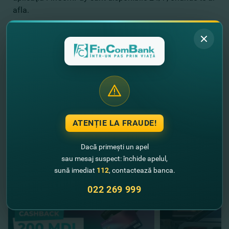
afla.
Solicită creditul online
în doar câteva click-uri şi
primeşte decizia privind aprobarea acestuia în 5 minute
prin SMS. Obţine un răspuns pozitiv şi vină în
subdiviziunile FinComBank pentru a lua banii.
ATENȚIE LA FRAUDE!
//
Alte noutăţi
Dacă primești un apel
sau mesaj suspect: închide apelul,
sună imediat
112
, contactează banca.
022 269 999