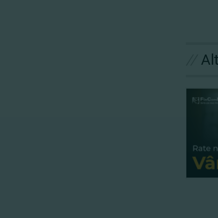
//
Al