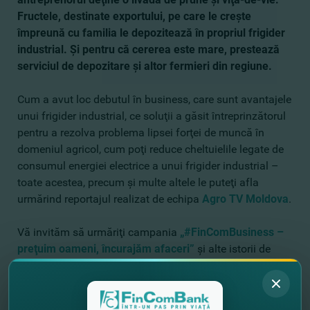
Fructele, destinate exportului, pe care le creşte
împreună cu familia le depozitează în propriul frigider
industrial. Şi pentru că cererea este mare, prestează
serviciul de depozitare şi altor fermieri din regiune.
Cum a avut loc debutul în business, care sunt avantajele
unui frigider industrial, ce soluţii a găsit întreprinzătorul
pentru a rezolva problema lipsei forţei de muncă în
domeniul agricol, cum poţi reduce cheltuielile legate de
consumul energiei electrice a unui frigider industrial –
toate acestea, precum şi multe altele le puteţi afla
urmărind reportajul realizat de echipa
Agro TV Moldova
.
Vă invităm să urmăriţi campania
„#FinComBusiness –
preţuim oameni, încurajăm afaceri”
şi alte istorii de
succes ale antreprenorilor pe platformele FinComBank!