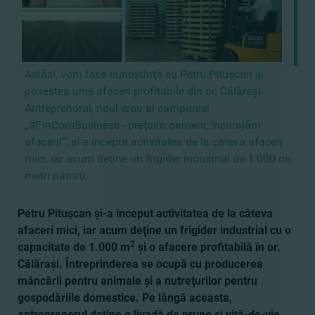
Astăzi, vom face cunoştinţă cu Petru Pituşcan şi
povestea unei afaceri profitabile din or. Călăraşi.
Antreprenorul, noul erou al campaniei
„#FinComBusiness - preţuim oameni, încurajăm
afaceri!”, şi-a început activitatea de la câteva afaceri
mici, iar acum deţine un frigider industrial de 1.000 de
metri pătraţi.
Petru Pituşcan şi-a început activitatea de la câteva
afaceri mici, iar acum deţine un frigider industrial cu o
2
capacitate de 1.000 m
şi o afacere profitabilă în or.
Călăraşi. Întreprinderea se ocupă cu producerea
mâncării pentru animale şi a nutreţurilor pentru
gospodăriile domestice. Pe lângă aceasta,
antreprenorul deţine o livadă de prune şi viţă-de-vie.