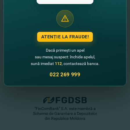
//
Alte noutăţi
ATENȚIE LA FRAUDE!
Dacă primești un apel
sau mesaj suspect: închide apelul,
sună imediat
112
, contactează banca.
022 269 999
"FinComBank" S.A. este membră a
Schemei de Garantare a Depozitelor
din Republica Moldova