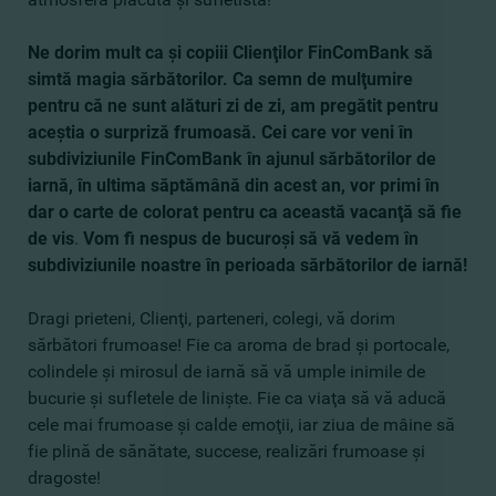
Ne dorim mult ca şi copiii Clienţilor FinComBank să
simtă magia sărbătorilor.
Ca semn de mulţumire
pentru că ne sunt alături zi de zi, am pregătit pentru
aceştia o surpriză frumoasă. Cei care vor veni în
subdiviziunile FinComBank în ajunul sărbătorilor de
iarnă, în ultima săptămână din acest an, vor primi în
dar o carte de colorat pentru ca această vacanţă să fie
de vis
.
Vom fi nespus de bucuroşi să vă vedem în
subdiviziunile noastre în perioada sărbătorilor de iarnă!
Dragi prieteni, Clienţi, parteneri, colegi, vă dorim
sărbători frumoase! Fie ca aroma de brad şi portocale,
colindele şi mirosul de iarnă să vă umple inimile de
bucurie şi sufletele de linişte. Fie ca viaţa să vă aducă
cele mai frumoase şi calde emoţii, iar ziua de mâine să
fie plină de sănătate, succese, realizări frumoase şi
dragoste!