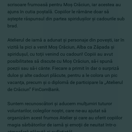
scrisoare frumoasă pentru Moş Crăciun, iar acestea au
ajuns în cutia poştală. Copiilor le rămâne doar să
aştepte răspunsul din partea spiriduşilor şi cadourile sub
brad.
Atelierul de iarnă a adunat şi personaje din poveşti, iar în
vizită la pici a venit Moş Crăciun, Alba ca Zăpada şi
spiriduşul, cu toţii venind cu cadouri! Copiii au avut
posibilitatea să discute cu Moş Crăciun, să-i spună
poezii sau să-i cânte. Fiecare a primit în dar o surpriză
dulce şi alte cadouri plăcute, pentru a le colora un pic
vacanţa, precum şi o diplomă de participare la „Atelierul
de Crăciun” FinComBank.
Suntem recunoscători şi aducem mulţumiri tuturor
voluntarilor, colegilor noştri, care ne-au ajutat să
organizăm acest frumos Atelier şi care au oferit copiilor
magia sărbătorilor de iarnă şi emoţii de neuitat într-o
atmosferă plăcută şi sufletistă!