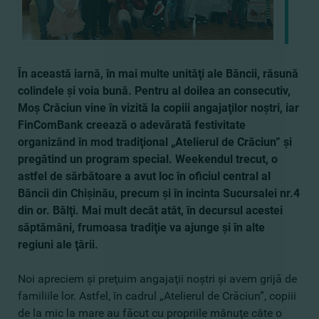
În această iarnă, în mai multe unităţi ale Băncii, răsună
colindele şi voia bună. Pentru al doilea an consecutiv,
Moş Crăciun vine în vizită la copiii angajaţilor noştri, iar
FinComBank creează o adevărată festivitate
organizând în mod tradiţional „Atelierul de Crăciun” şi
pregătind un program special. Weekendul trecut, o
astfel de sărbătoare a avut loc în oficiul central al
Băncii din Chişinău, precum şi în incinta Sucursalei nr.4
din or. Bălţi. Mai mult decât atât, în decursul acestei
săptămâni, frumoasa tradiţie va ajunge şi în alte
regiuni ale ţării.
Noi apreciem şi preţuim angajaţii noştri şi avem grijă de
familiile lor. Astfel, în cadrul „Atelierul de Crăciun”, copiii
de la mic la mare au făcut cu propriile mânuţe câte o