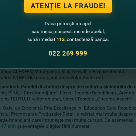
ATENȚIE LA FRAUDE!
Dacă primești un apel
sau mesaj suspect: închide apelul,
sună imediat
112
, contactează banca.
022 269 999
 speakerii Panelul dezbateri despre educaţia IT şi digitalizare 
tiana ALEXEEV, Manager proiect, Tekwill în Fiecare Şcoală
naida STRECHI, managerul proiectului Studii.md
 speakerii Panelul dezbateri despre dezvoltarea sistemului de 
cia PÎRĂU, Director adjunct, Liceul Teoretic Republican „Aristote
iona TEUTU, Director adjunct, Liceul Teoretic „Gheorge Asachi”
ul Galei de Excelenţă, Pria Excellence in Education Gala Republ
viciul Promovarea Produselor Retail, a relatat mai multe despre
aţie financiară care întruneşte mai multe cursuri. De asemenea,
-17 ani)
şi avantajele plăţilor fără numerar.