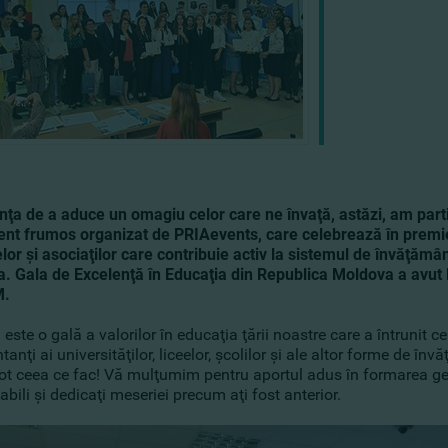
inţa de a aduce un omagiu celor care ne învaţă, astăzi, am parti
nt frumos organizat de PRIAevents, care celebrează în premieră
elor şi asociaţilor care contribuie activ la sistemul de învăţăm
. Gala de Excelenţă în Educaţia din Republica Moldova a avut 
M.
este o gală a valorilor în educaţia ţării noastre care a întrunit ce
tanţi ai universităţilor, liceelor, şcolilor şi ale altor forme de 
ot ceea ce fac! Vă mulţumim pentru aportul adus în formarea gener
bili şi dedicaţi meseriei precum aţi fost anterior.