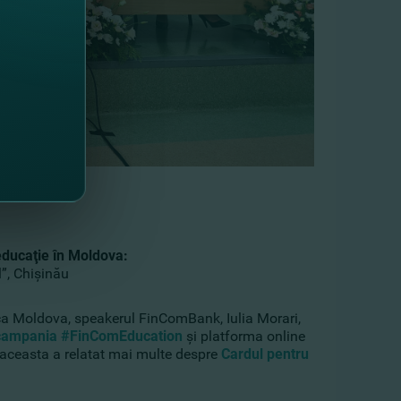
s-au numărat:
educaţie în Moldova:
l”, Chişinău
ica Moldova, speakerul FinComBank, Iulia Morari,
campania #FinComEducation
şi platforma online
 aceasta a relatat mai multe despre
Cardul pentru