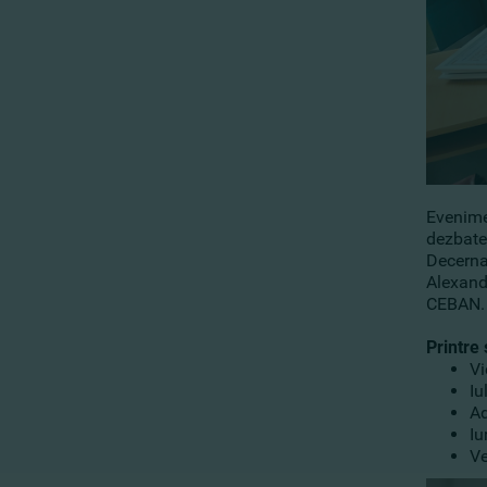
Evenime
dezbater
Decerna
Alexand
CEBAN.
Printre
Vi
Iu
Ad
Iu
Ve