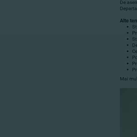
De aseme
Departa
Alte te
St
Pr
St
De
Ce
Po
Pr
Pr
Mai mul