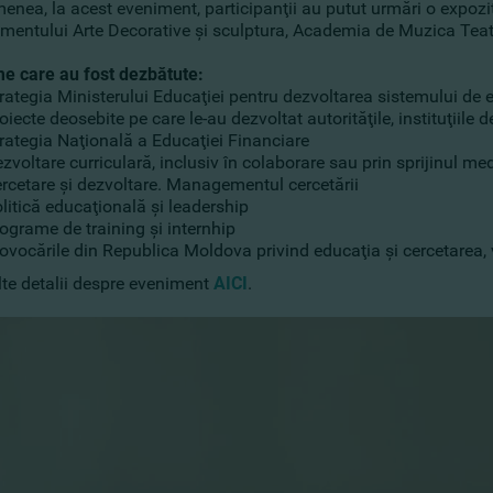
nea, la acest eveniment, participanţii au putut urmări o expoziţ
mentului Arte Decorative şi sculptura, Academia de Muzica Teatru
me care au fost dezbătute:
rategia Ministerului Educaţiei pentru dezvoltarea sistemului de
oiecte deosebite pe care le-au dezvoltat autorităţile, instituţiile
rategia Naţională a Educaţiei Financiare
zvoltare curriculară, inclusiv în colaborare sau prin sprijinul me
rcetare şi dezvoltare. Managementul cercetării
litică educaţională şi leadership
ograme de training şi internhip
ovocările din Republica Moldova privind educaţia şi cercetarea, 
te detalii despre eveniment
AICI
.