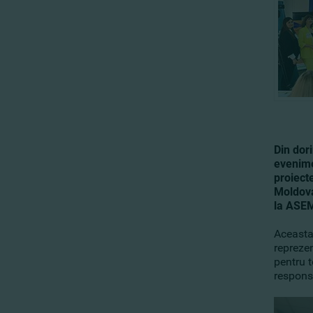
Din dor
evenime
proiect
Moldova
la ASE
Aceasta 
reprezen
pentru t
responsa