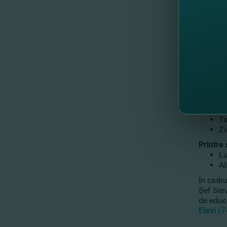
Printre
Ta
Zi
Printre
Lu
Al
În cadr
Şef Ser
de educ
Elevi (7