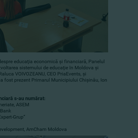
 despre educaţia economică şi financiară, Panelul
ezvoltarea sistemului de educaţie în Moldova şi
i Raluca VOIVOZEANU, CEO PriaEvents, şi
 fost prezent Primarul Municipiului Chişinău, Ion
anciară s-au numărat:
eneriate, ASEM
mBank
Expert-Grup”
s Development, AmCham Moldova