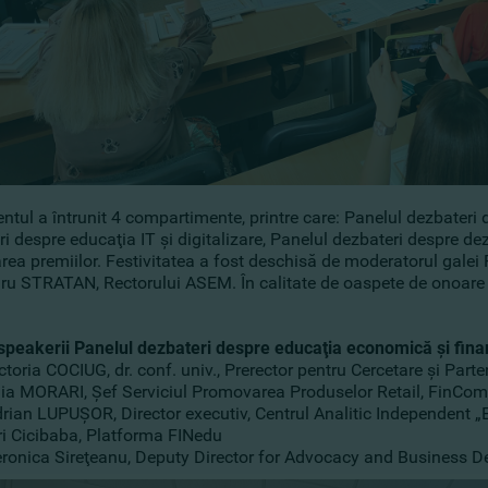
ntul a întrunit 4 compartimente, printre care: Panelul dezbateri
i despre educaţia IT şi digitalizare, Panelul dezbateri despre d
rea premiilor. Festivitatea a fost deschisă de moderatorul gale
ru STRATAN, Rectorului ASEM. În calitate de oaspete de onoare a
 speakerii Panelul dezbateri despre educaţia economică şi fin
ctoria COCIUG, dr. conf. univ., Prerector pentru Cercetare şi Part
lia MORARI, Şef Serviciul Promovarea Produselor Retail, FinCo
rian LUPUŞOR, Director executiv, Centrul Analitic Independent „
ri Cicibaba, Platforma FINedu
ronica Sireţeanu, Deputy Director for Advocacy and Busines