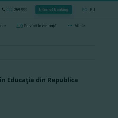
Internet Banking
022
269 999
RO
RU
rare
Servicii la distanță
Altele
în Educaţia din Republica