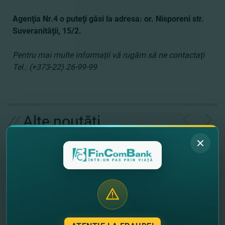
Agenţia Nr.4 o puteţi găsi la adresa: or. Nisporeni str.
Suveranităţii, 15/2.
Pentru mai multe informaţii vă rugăm să ne contactaţi
Теl.: (+373-22) 26-99-99
//
Alte noutăţi