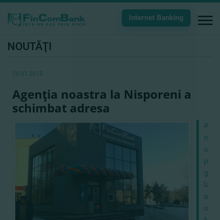
Internet Banking
NOUTĂŢI
26.01.2018
Agenţia noastra la Nisporeni a
schimbat adresa
Agen
nou
o
pute
găsi
la
adre
or.
Nisp