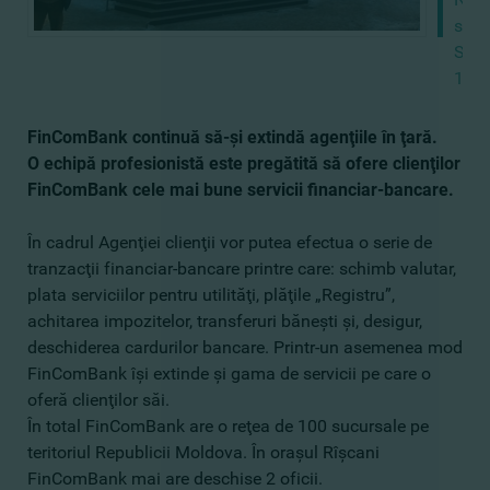
str.
Suver
15/
FinComBank continuă să-şi extindă agenţiile în ţară.
O echipă profesionistă este pregătită să ofere clienţilor
FinComBank cele mai bune servicii financiar-bancare.
În cadrul Agenţiei clienţii vor putea efectua o serie de
tranzacţii financiar-bancare printre care: schimb valutar,
plata serviciilor pentru utilităţi, plăţile „Registru”,
achitarea impozitelor, transferuri băneşti şi, desigur,
deschiderea cardurilor bancare. Printr-un asemenea mod
FinComBank îşi extinde şi gama de servicii pe care o
oferă clienţilor săi.
În total FinComBank are o reţea de 100 sucursale pe
teritoriul Republicii Moldova. În oraşul Rîşcani
FinComBank mai are deschise 2 oficii.