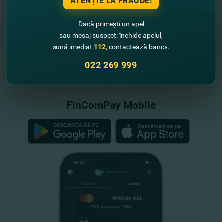
ATENȚIE LA FRAUDE!
Dacă primești un apel
sau mesaj suspect: închide apelul,
sună imediat
112
, contactează banca.
"FinComBank" S.A. este membră a
022 269 999
Schemei de Garantare a Depozitelor
din Republica Moldova
FinComPay Mobile