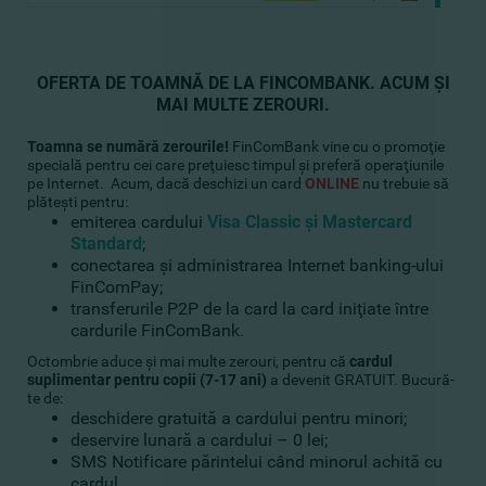
OFERTA DE TOAMNĂ DE LA FINCOMBANK. ACUM ŞI
MAI MULTE ZEROURI.
Toamna se numără zerourile!
FinComBank vine cu o promoţie
specială pentru cei care preţuiesc timpul şi preferă operaţiunile
pe Internet. Acum, dacă deschizi un card
ONLINE
nu trebuie să
plăteşti pentru:
emiterea cardului
Visa Classic şi Mastercard
Standard
;
conectarea şi administrarea Internet banking-ului
FinComPay;
transferurile P2P de la card la card iniţiate între
cardurile FinComBank.
Octombrie aduce şi mai multe zerouri, pentru că
cardul
suplimentar pentru copii (7-17 ani)
a devenit GRATUIT. Bucură-
te de:
deschidere gratuită a cardului pentru minori;
deservire lunară a cardului – 0 lei;
SMS Notificare părintelui când minorul achită cu
cardul.