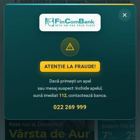
Achiţi printr-o simplă atingere, folosind tehnologia
Contactless;
Efectuezi plăţi prin Internet în maximă siguranţă
cu serviciul 3D-Secure.
Deschide un card
ONLINE
gratuit pentru tine şi copilul tău.
Află mai multe detalii despre toate cardurile FinComBank
AICI
.
Fii mereu online cu FinComBank!
//
Alte noutăţi
ATENȚIE LA FRAUDE!
Dacă primești un apel
sau mesaj suspect: închide apelul,
sună imediat
112
, contactează banca.
022 269 999