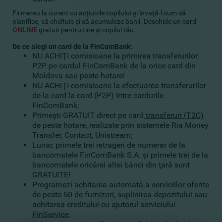
Fii mereu la curent cu acţiunile copilului şi învaţă-l cum să
planifice, să cheltuie şi să acumuleze banii. Deschide un card
ONLINE
gratuit pentru tine şi copilul tău.
De ce alegi un card de la FinComBank:
NU ACHIŢI comisioane la primirea transferurilor
P2P pe cardul FinComBank de la orice card din
Moldova sau peste hotare!
NU ACHIŢI comisioane la efectuarea transferurilor
de la card la card (P2P) între cardurile
FinComBank;
Primeşti GRATUIT direct pe card
transferuri (T2C)
de peste hotare, realizate prin sistemele Ria Money
Transfer, Contact, Unistream;
Lunar, primele trei retrageri de numerar de la
bancomatele FinComBank S.A. şi primele trei de la
bancomatele oricărei altei bănci din ţară sunt
GRATUITE!
Programezi achitarea automată a serviciilor oferite
de peste 50 de furnizori, suplinirea depozitului sau
achitarea creditului cu ajutorul serviciului
FinService;