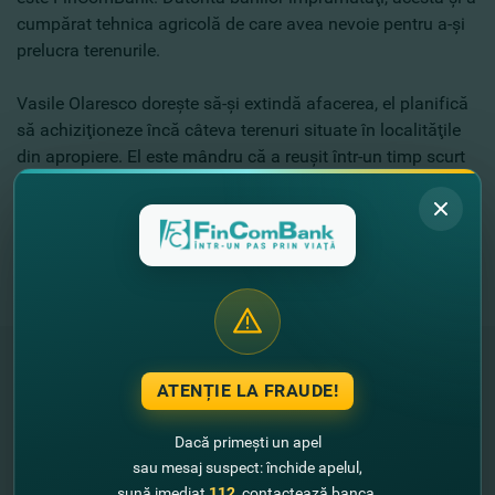
cumpărat tehnica agricolă de care avea nevoie pentru a-şi
prelucra terenurile.
Vasile Olaresco doreşte să-şi extindă afacerea, el planifică
să achiziţioneze încă câteva terenuri situate în localităţile
din apropiere. El este mândru că a reuşit într-un timp scurt
să obţină astfel de rezultate. Acum, puieţii lui sunt
cumpăraţi în toată R. Moldova, iar numele lui este
binecunoscut în acest domeniu.
#FinComBusiness – partenerul succesului tău!
ATENȚIE LA FRAUDE!
"FinComBank" S.A. este membră a
Schemei de Garantare a Depozitelor
Dacă primești un apel
din Republica Moldova
sau mesaj suspect: închide apelul,
sună imediat
112
, contactează banca.