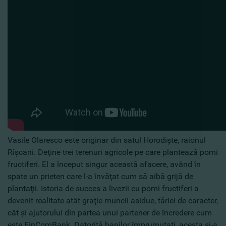
Vasile Olaresco este originar din satul Horodişte, raionul
Rîşcani. Deţine trei terenuri agricole pe care plantează pomi
fructiferi. El a început singur această afacere, având în
spate un prieten care l-a învăţat cum să aibă grijă de
plantaţii. Istoria de succes a livezii cu pomi fructiferi a
devenit realitate atât graţie muncii asidue, tăriei de caracter,
cât şi ajutorului din partea unui partener de încredere cum
este FinComBank. Datorită banilor împrumutaţi, acesta şi-a