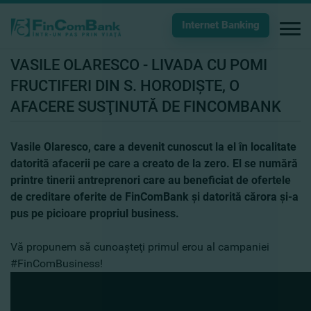
Internet Banking
VASILE OLARESCO - LIVADA CU POMI
FRUCTIFERI DIN S. HORODIŞTE, O
AFACERE SUSŢINUTĂ DE FINCOMBANK
Vasile Olaresco, care a devenit cunoscut la el în localitate
datorită afacerii pe care a creato de la zero. El se numără
printre tinerii antreprenori care au beneficiat de ofertele
de creditare oferite de FinComBank şi datorită cărora şi-a
pus pe picioare propriul business.
Vă propunem să cunoaşteţi primul erou al campaniei
#FinComBusiness!