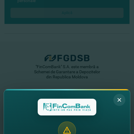
personale
"FinComBank" S.A. este membră a
Schemei de Garantare a Depozitelor
din Republica Moldova
FinComPay Mobile