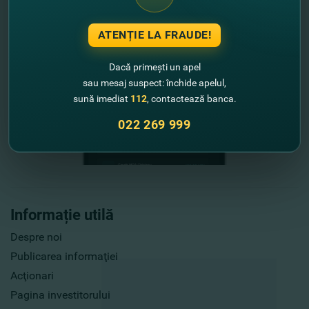
ATENȚIE LA FRAUDE!
Dacă primești un apel
sau mesaj suspect: închide apelul,
sună imediat
112
, contactează banca.
022 269 999
Informație utilă
Despre noi
Publicarea informaţiei
Acţionari
Pagina investitorului