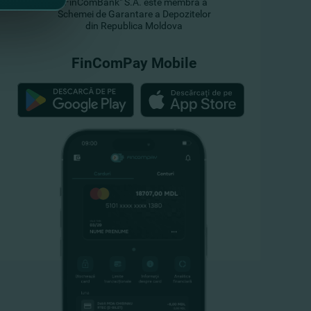
"FinComBank" S.A. este membră a
Schemei de Garantare a Depozitelor
din Republica Moldova
FinComPay Mobile