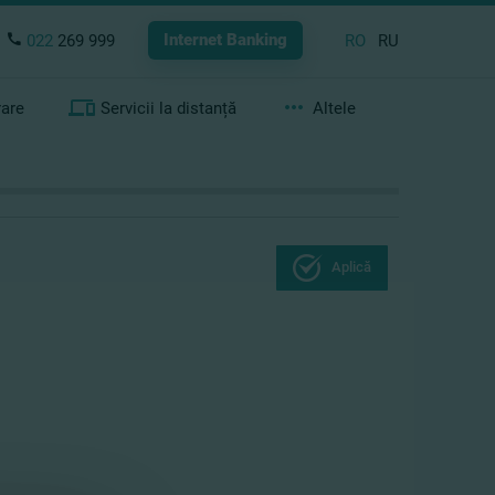
Internet Banking
022
269 999
RO
RU
rare
Servicii la distanță
Altele
Aplică