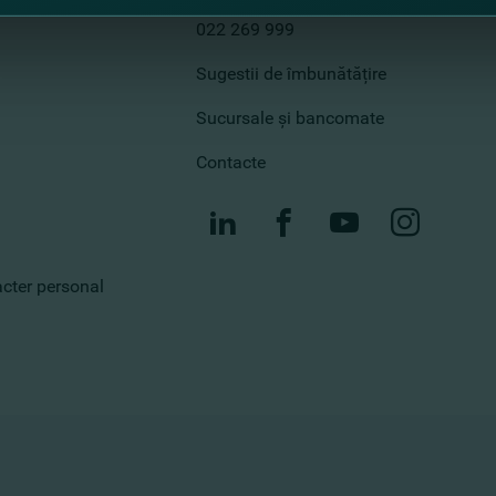
Call center
022 269 999
Sugestii de îmbunătățire
Sucursale și bancomate
Contacte
racter personal