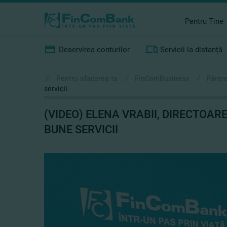
Pentru Tine
Deservirea conturilor
Servicii la distanță
//
Pentru afacerea ta
/
FinComBusiness
/
Părere
servicii
(VIDEO) ELENA VRABII, DIRECTOAR
BUNE SERVICII