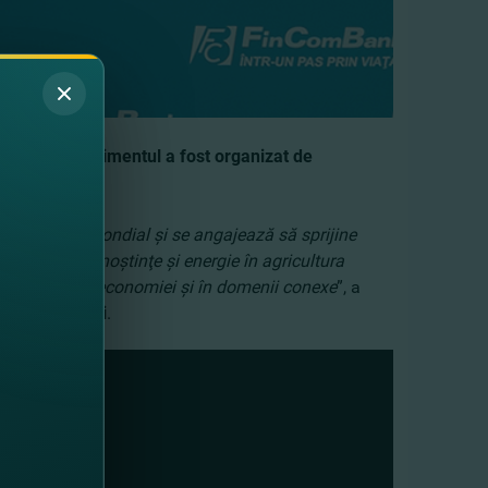
ie 2023. Evenimentul a fost
organizat de
l agricol.
ură la nivel mondial şi se angajează să sprijine
imp, muncă, cunoştinţe şi energie în agricultura
eastă ramură a economiei şi în domenii conexe
”, a
 şi or. Făleşti
.