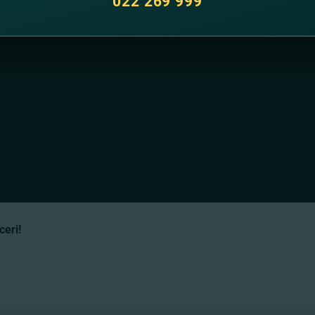
022 269 999
eri!