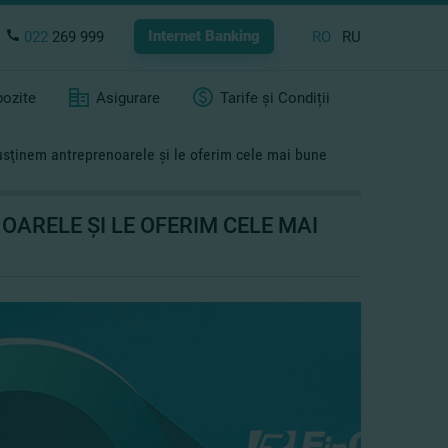
Internet Banking
022
269 999
RO
RU
ozite
Asigurare
Tarife și Condiții
Susţinem antreprenoarele şi le oferim cele mai bune
OARELE ŞI LE OFERIM CELE MAI