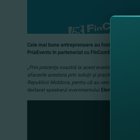
Cele mai bune antreprenoare au fost premiate la
PriaEvents în parteneriat cu FinComBank. Gala care 
„
Prin prezenţa noastră la acest eveniment, FinComBan
afacerile acestora prin soluţii şi practici noi de fin
Republicii Moldova, pentru că au venit cu inovaţii,
declarat speakerul evenimentului
Elena Vrabii, Dire