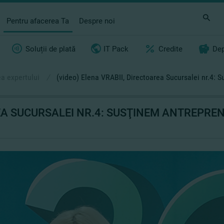
Pentru afacerea Ta
Despre noi
Soluții de plată
IT Pack
Credite
Dep
a expertului
/
(video) Elena VRABII, Directoarea Sucursalei nr.4: 
EA SUCURSALEI NR.4: SUSŢINEM ANTREPREN