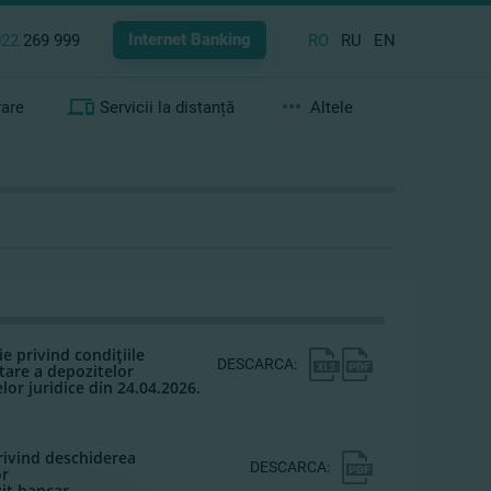
Internet Banking
022
269 999
RO
RU
EN
rare
Servicii la distanță
Altele
e privind condiţiile
DESCARCA:
tare a depozitelor
or juridice din 24.04.2026.
rivind deschiderea
DESCARCA:
or
it bancar