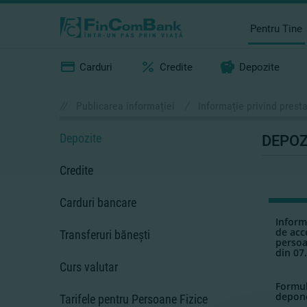
Pentru Tine
Carduri
Credite
Depozite
//
Publicarea informaţiei
/
Informaţie privind presta
Depozite
DEPOZ
Credite
Carduri bancare
Inform
de acc
Transferuri băneşti
persoa
din 07
Curs valutar
Formul
depone
Tarifele pentru Persoane Fizice