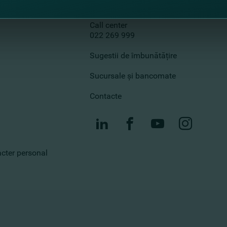
Contactează-ne
Call center
022 269 999
Sugestii de îmbunătățire
Sucursale și bancomate
Contacte
racter personal