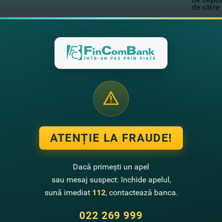
de către 
 publice
Calculat
DESCARCA:
aţie privind condiţiile
Informati
DESCARCA:
eptare a depozitelor
sistemul
nelor fizice în valută
ală
.08.2026.
ATENȚIE LA FRAUDE!
Dacă primești un apel
sau mesaj suspect: închide apelul,
sună imediat
112
, contactează banca.
022 269 999