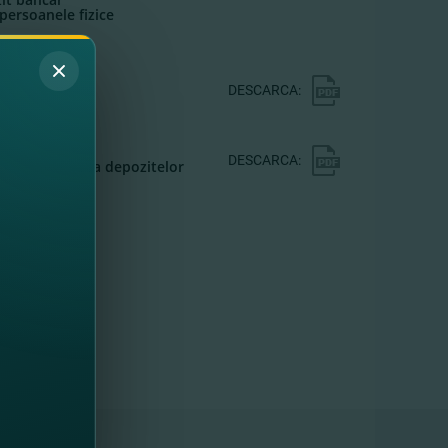
persoanele fizice
or depozite
DESCARCA:
i privind
DESCARCA:
 de garantare a depozitelor