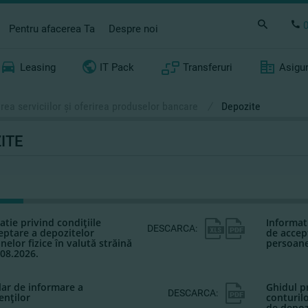
Pentru afacerea Ta
Despre noi
Leasing
IT Pack
Transferuri
Asigu
rea serviciilor şi oferirea produselor bancare
/
Depozite
ITE
atie privind condiţiile
Informati
DESCARCA:
eptare a depozitelor
de accep
nelor fizice în valută străină
persoanel
.08.2026.
ar de informare a
Ghidul p
DESCARCA:
nţilor
conturil
de depoz