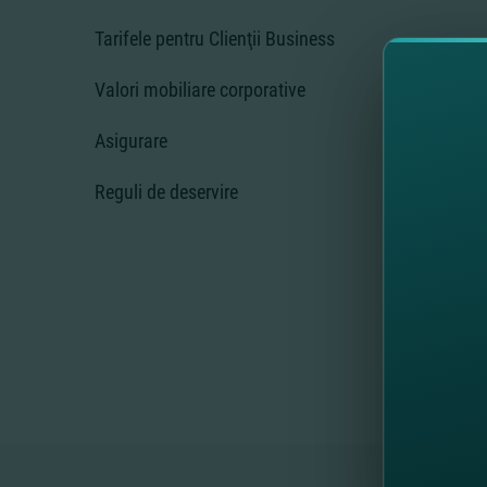
Tarifele pentru Clienţii Business
Valori mobiliare corporative
Oferte
Asigurare
Inform
de acc
Reguli de deservire
persoa
naţion
din 07