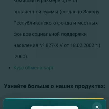
комиссия в размере 0,1% от
оплаченной суммы (согласно Закону
Республиканского фонда и местных
фондов социальной поддержки
населения № 827-XIV от 18.02.2002 г.)
.2000).
Курс обмена карт
Узнайте больше о наших продуктах: