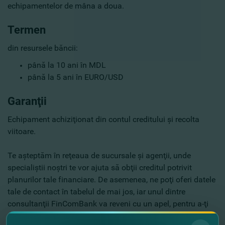
echipamentelor de mâna a doua
.
Termen
din resursele băncii:
până la 10 ani în MDL
până la 5 ani în EURO/USD
Garanţii
Echipament achiziţionat din contul creditului şi recolta
viitoare.
Te aşteptăm în reţeaua de sucursale şi agenţii, unde
specialiştii noştri te vor ajuta să obţii creditul potrivit
planurilor tale financiare. De asemenea, ne poţi oferi datele
tale de contact în tabelul de mai jos, iar unul dintre
consultanţii FinComBank va reveni cu un apel, pentru a-ţi
oferi toate detaliile pe care ai vrea să le cunoşti.