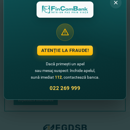
Lasă-ne datele tale de contact şi noi revenim
cu un sunet!
+373
ATENȚIE LA FRAUDE!
Dacă primești un apel
sau mesaj suspect: închide apelul,
sună imediat
112
, contactează banca.
022 269 999
Expediază solicitarea