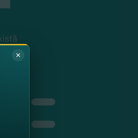
xistă