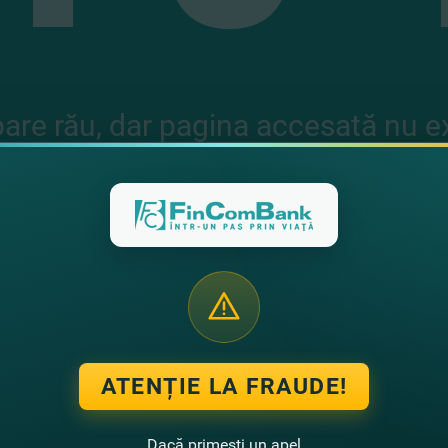
are rău, dar pagina accesată nu e
Cod eroare: 404
PAGINA PRINCIPALĂ
ATENȚIE LA FRAUDE!
Dacă primești un apel