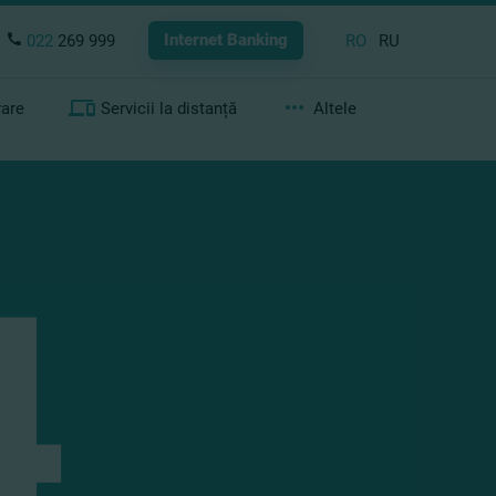
Internet Banking
022
269 999
RO
RU
rare
Servicii la distanță
Altele
4