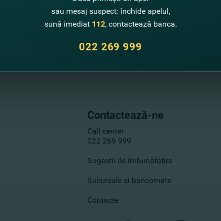
sau mesaj suspect: închide apelul,
sună imediat
112
, contactează banca.
022 269 999
Contactează-ne
Call center
022 269 999
Sugestii de îmbunătățire
Sucursale și bancomate
Contacte