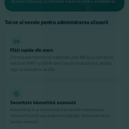
drumuri la bancă, cu eficiență maximă pentru afacerea ta.
Tot ce ai nevoie pentru administrarea afacerii
Plăți rapide din mers
Efectuează transferuri naționale, plăți MPay și operațiuni
valutare SWIFT și SEPA direct de pe smartphone, simplu,
sigur și oriunde te-ai afla.
Securitate biometrică avansată
Autentifică-te și semnează tranzacțiile instantaneu
folosind Face ID sau amprenta digitală, fără a introduce
parole repetate.