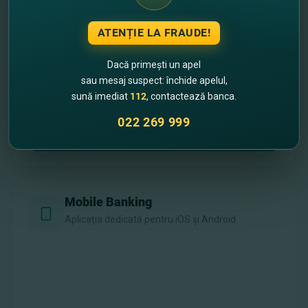
Internet Banking
Versiunea completă pentru desktop
ATENȚIE LA FRAUDE!
Dacă primești un apel
sau mesaj suspect: închide apelul,
sună imediat
112
, contactează banca.
022 269 999
Accesează platforma Web
Mobile Banking
Aplicația dedicată pentru iOS și Android