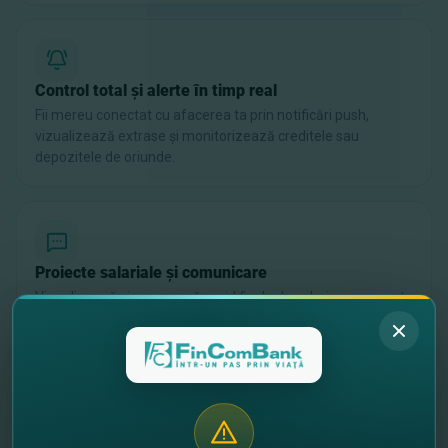
Control total și alerte în timp real
Fii mereu conectat cu afacerea ta prin notificări push,
vizualizează extrase și monitorizează creditele sau
depozitele de oriunde.
Proiecte salariale și comunicare
Vizualizează și semnează rapid fișele de salariu nesemnate
direct din aplicație și bucură-te de un schimb securizat de
mesaje cu banca.
Alege platforma potrivită pentru tine