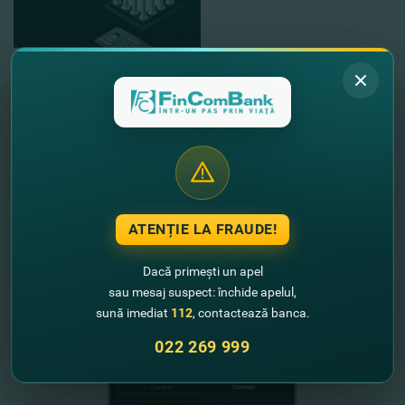
"FinComBank" S.A. este membră a
Schemei de Garantare a Depozitelor
din Republica Moldova
ATENȚIE LA FRAUDE!
FinComPay Mobile
Dacă primești un apel
sau mesaj suspect: închide apelul,
sună imediat
112
, contactează banca.
022 269 999