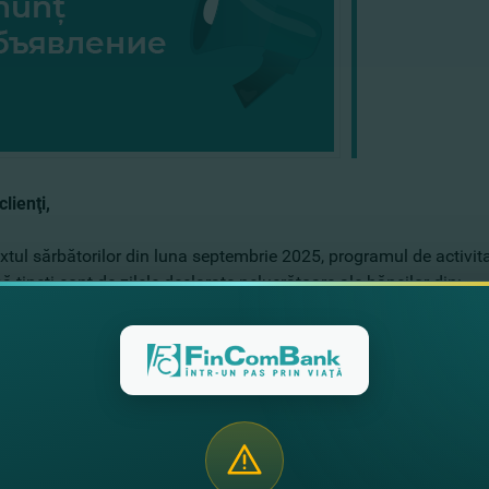
clienţi,
xtul sărbătorilor din luna septembrie 2025, programul de activita
 ţineţi cont de zilele declarate nelucrătoare ale băncilor din:
tembrie 2025 – Labor Day [No Settlement]
etalii sau precizări, apelaţi Call Center-ul la numărul de telefon: