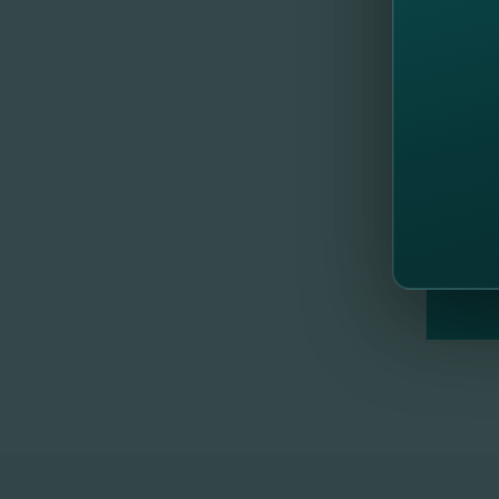
//
Al