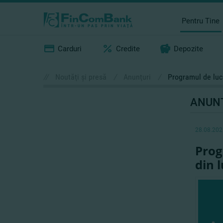
Pentru Tine
Carduri
Credite
Depozite
//
Noutăţi şi presă
/
Anunţuri
/
Programul de lucr
ANUN
28.08.202
Prog
din 