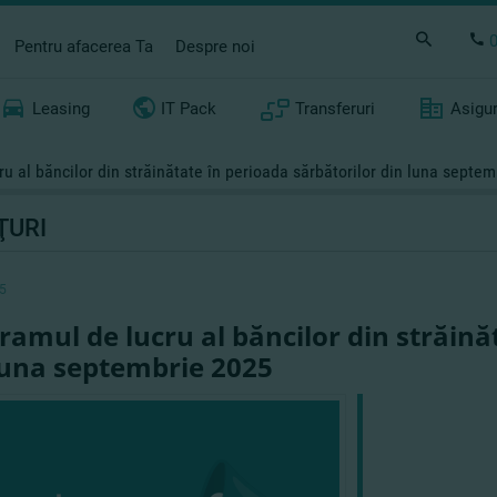
Pentru afacerea Ta
Despre noi
Leasing
IT Pack
Transferuri
Asigu
u al băncilor din străinătate în perioada sărbătorilor din luna septe
ŢURI
5
ramul de lucru al băncilor din străină
luna septembrie 2025