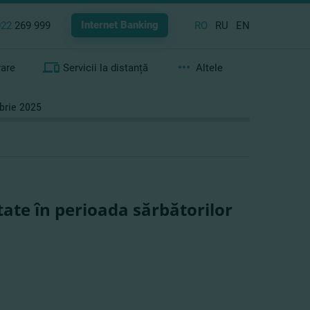
Internet Banking
022
269 999
RO
RU
EN
rare
Servicii la distanță
Altele
mbrie 2025
tate în perioada sărbătorilor