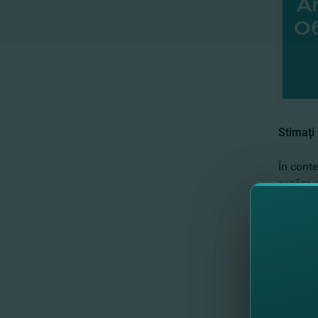
Stimaţi
În conte
rugăm să
SUA
•
01 Sep
Pentru d