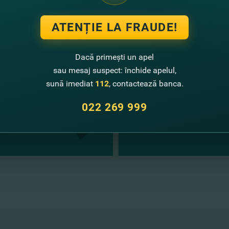
ATENȚIE LA FRAUDE!
te noutăţi
Dacă primești un apel
sau mesaj suspect: închide apelul,
sună imediat
112
, contactează banca.
022 269 999