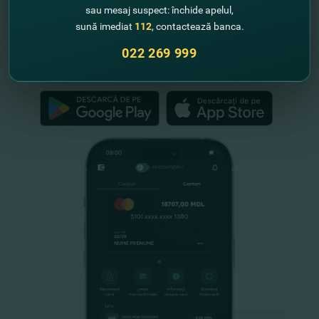
"FinComBank" S.A. este membră a
sau mesaj suspect: închide apelul,
Schemei de Garantare a Depozitelor
sună imediat
112
, contactează banca.
din Republica Moldova
022 269 999
FinComPay Mobile