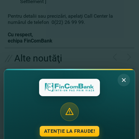
Settlement ]
Pentru detalii sau precizări, apelaţi Call Center la
numărul de telefon 0(22) 26 99 99.
Cu respect,
echipa FinComBank
//
Alte noutăţi
ATENȚIE LA FRAUDE!