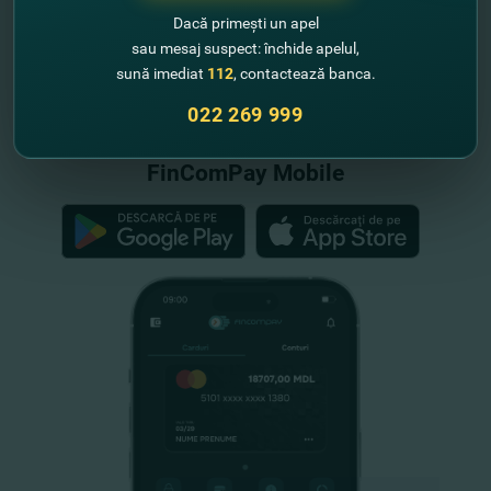
Dacă primești un apel
sau mesaj suspect: închide apelul,
sună imediat
112
, contactează banca.
"FinComBank" S.A. este membră a
Schemei de Garantare a Depozitelor
022 269 999
din Republica Moldova
FinComPay Mobile