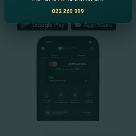
FinComPay Mobile
022 269 999