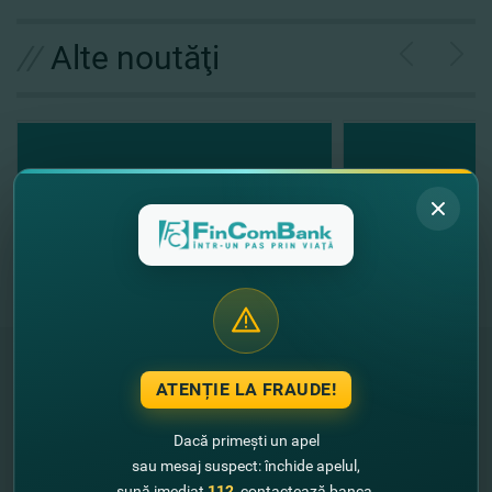
//
Alte noutăţi
ATENȚIE LA FRAUDE!
"FinComBank" S.A. este membră a
Schemei de Garantare a Depozitelor
Dacă primești un apel
din Republica Moldova
sau mesaj suspect: închide apelul,
sună imediat
112
, contactează banca.