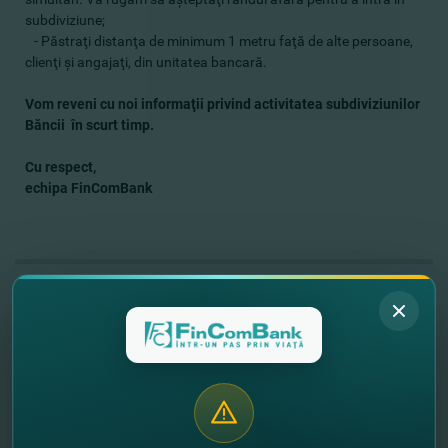
subdiviziune;
- Păstraţi distanţa de minimum 1 metru faţă de alte persoane,
clienţi şi angajaţi, din unitatea bancară.
Vom reveni cu noi informaţii privind activitatea subdiviziunilor
Băncii în scurt timp.
Cu respect,
echipa FinComBank
//
Alte noutăţi