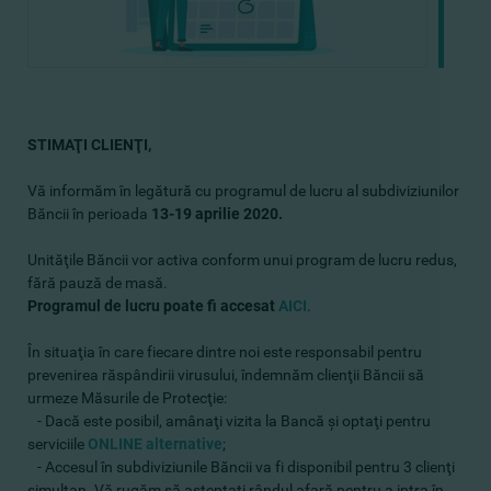
STIMAŢI CLIENŢI,
Vă informăm în legătură cu programul de lucru al subdiviziunilor
Băncii în perioada
13
-19 aprilie 2020.
Unităţile Băncii vor activa conform unui program de lucru redus,
fără pauză de masă.
Programul de lucru poate fi accesat
AICI
.
În situaţia în care fiecare dintre noi este responsabil pentru
prevenirea răspândirii virusului, îndemnăm clienţii Băncii să
urmeze Măsurile de Protecţie:
- Dacă este posibil, amânaţi vizita la Bancă şi optaţi pentru
serviciile
ONLINE alternative
;
- Accesul în subdiviziunile Băncii va fi disponibil pentru 3 clienţi
simultan. Vă rugăm să aşteptaţi rândul afară pentru a intra în