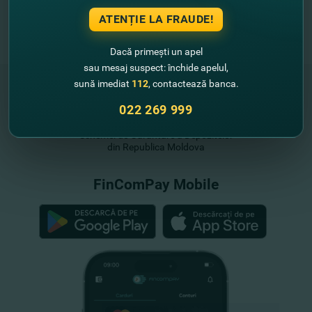
ATENȚIE LA FRAUDE!
Dacă primești un apel
sau mesaj suspect: închide apelul,
sună imediat
112
, contactează banca.
022 269 999
"FinComBank" S.A. este membră a
Schemei de Garantare a Depozitelor
din Republica Moldova
FinComPay Mobile