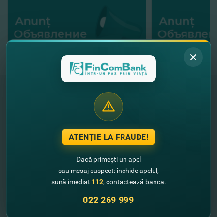
"FinComBank" S.A. este membră a
Schemei de Garantare a Depozitelor
din Republica Moldova
ATENȚIE LA FRAUDE!
FinComPay Mobile
Dacă primești un apel
sau mesaj suspect: închide apelul,
sună imediat
112
, contactează banca.
022 269 999