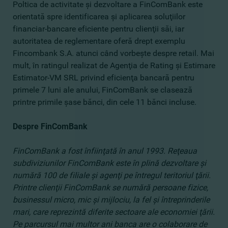
Poltica de activitate şi dezvoltare a FinComBank este
orientată spre identificarea şi aplicarea soluţiilor
financiar-bancare eficiente pentru clienţii săi, iar
autoritatea de reglementare oferă drept exemplu
Fincombank S.A. atunci când vorbeşte despre retail. Mai
mult, în ratingul realizat de Agenţia de Rating şi Estimare
Estimator-VM SRL privind eficienţa bancară pentru
primele 7 luni ale anului, FinComBank se clasează
printre primile şase bănci, din cele 11 bănci incluse.
Despre FinComBank
FinComBank a fost înfiinţată în anul 1993. Reţeaua
subdiviziunilor FinComBank este în plină dezvoltare şi
numără 100 de filiale şi agenţi pe întregul teritoriul ţării.
Printre clienţii FinComBank se numără persoane fizice,
businessul micro, mic şi mijlociu, la fel şi întreprinderile
mari, care reprezintă diferite sectoare ale economiei ţării.
Pe parcursul mai multor ani banca are o colaborare de