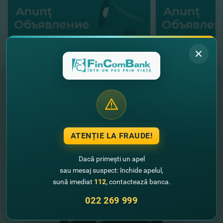
"FinComBank" S.A. este membră a
Schemei de Garantare a Depozitelor
din Republica Moldova
ATENȚIE LA FRAUDE!
FinComPay Mobile
Dacă primești un apel
sau mesaj suspect: închide apelul,
sună imediat
112
, contactează banca.
022 269 999