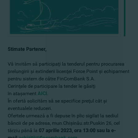
Stimate Partener,
Vă invităm să participaţi la tenderul pentru procurarea
prelungirii şi extinderii licenţei Force Point şi echipament
pentru sistem de către FinComBank S.A.
Cerinţele de participare la tender le găsiţi
în ataşament
AICI
.
În ofertă solicităm să se specifice preţul cât şi
eventualele reduceri.
Ofertele urmează a fi depuse în plic sigilat la sediul
băncii de pe adresa, mun.Chişinău.str.Puskin 26, cel
târziu până la
07 aprilie
2023, ora 13:00 sau la e-
mai
l
achizitii@fincombank.com
.