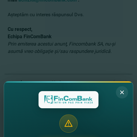
Aşteptăm cu interes răspunsul Dvs.
Cu respect,
Echipa FinComBank
Prin emiterea acestui anunţ, Fincombank SA, nu-şi
asumă vreo obligaţie şi/sau raspundere juridică.
//
Alte noutăţi