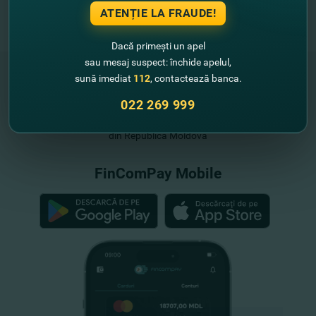
ATENȚIE LA FRAUDE!
Dacă primești un apel
sau mesaj suspect: închide apelul,
sună imediat
112
, contactează banca.
022 269 999
"FinComBank" S.A. este membră a
Schemei de Garantare a Depozitelor
din Republica Moldova
FinComPay Mobile