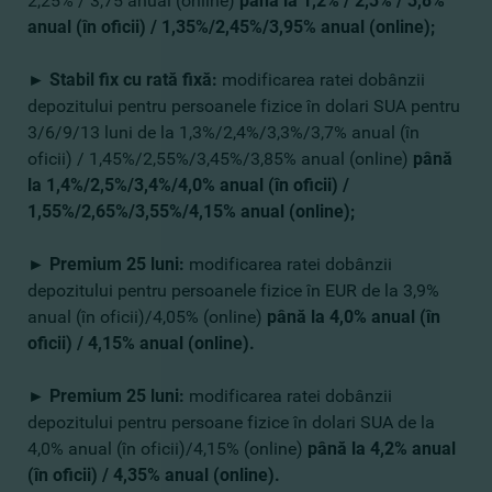
2,25% / 3,75 anual (online)
până la 1,2% / 2,3% / 3,8%
anual (în oficii) / 1,35%/2,45%/3,95% anual (online);
► Stabil fix cu rată fixă:
modificarea ratei dobânzii
depozitului pentru persoanele fizice în dolari SUA pentru
3/6/9/13 luni de la 1,3%/2,4%/3,3%/3,7% anual (în
oficii) / 1,45%/2,55%/3,45%/3,85% anual (online)
până
la
1,4%/2,5%/3,4%/4,0% anual (în oficii) /
1,55%/2,65%/3,55%/4,15% anual (online);
► Premium 25 luni:
modificarea ratei dobânzii
depozitului pentru persoanele fizice în EUR de la 3,9%
anual (în oficii)/4,05% (online)
până la
4,0% anual (în
oficii) / 4,15% anual (online).
► Premium 25 luni:
modificarea ratei dobânzii
depozitului pentru persoane fizice în dolari SUA de la
4,0% anual (în oficii)/4,15% (online)
până
la
4,2% anual
(în oficii) / 4,35% anual (online).