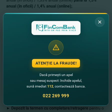
anual (în oficii) / 1,35% anual (online)
până la
1,3%
anual (în oficii) / 1,4% anual (online);
► Lansarea depozitului Perfect flotant în USD/EUR
pentru 13/25 luni:
• USD – 4,35%/4,50% anual (în oficii) / 4,50%/4,65%
anual (online);
• EUR – 4,15%/4,30% anual (în oficii) / 4,30%/4,45%
anual (online).
Din 2 iulie 2023 se vor modifica ratele dobânzilor la
ATENȚIE LA FRAUDE!
depozitele pentru persoanelor juridice:
Dacă primești un apel
În valută naţională MDL:
sau mesaj suspect: închide apelul,
sună imediat
112
, contactează banca.
►
Depozit la termen fără completare/retragere
022 269 999
6/13/25 luni de la 5,5%/7,5%/9,0% anual
până la
4,5%/6,5%/7,5% anual
;
►
Depozit la termen cu completare/retragere
pentru o