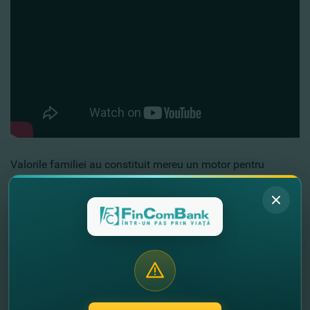
Valorile familiei au constituit mereu un motor pentru
succesul şi pentru motivaţia sa în drumul său
antreprenorial. Astfel, compania CLEMANTIN a devenit un
motor de creştere economică, generând în medie 70-80 de
locuri de muncă. Sprijinul financiar oferit de FinComBank a
fost esenţial în achiziţionarea de noi utilaje pentru
companie, fapt ce a permis extinderea şi modernizarea
echipamentelor de lucru.