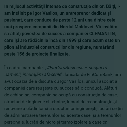
În mijlocul activităţii intense de construcţie din or. Bălţi, l-
am întâlnit pe Igor Vasilos, un antreprenor dedicat şi
pasionat, care conduce de peste 12 ani una dintre cele
mai prospere companii din Nordul Moldovei. Vă invităm
să aflaţi povestea de succes a companiei CLEMANTIN,
care îşi are rădăcinile încă din 1999 şi care acum este un
pilon al industriei construcţiilor din regiune, numărând
peste 156 de proiecte finalizate.
În cadrul campaniei
„#FinComBusiness – susţinem
oamenii, încurajăm afacerile
”, lansată de FinComBank, am
avut ocazia de a discuta cu Igor Vasilos, unicul asociat al
companiei care reuşeşte cu succes să o conducă. Alături
de echipa sa, compania se ocupă cu construcţia de case,
structuri de inginerie şi tehnice, lucrări de reconstrucţie şi
renovare a clădirilor şi a structurilor inginereşti, lucrări ce ţin
de administrarea terenurilor adiacente casei şi a terenurilor
personale, lucrări de hidro şi termo izolare a caselor,