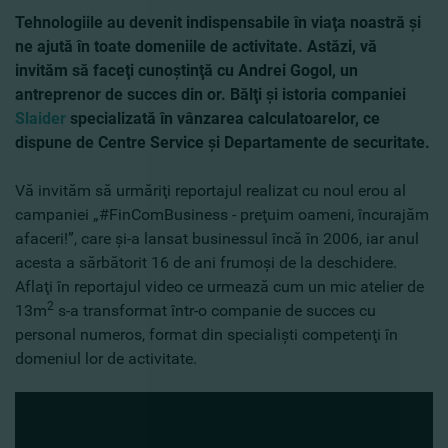
Tehnologiile au devenit indispensabile în viaţa noastră şi
ne ajută în toate domeniile de activitate. Astăzi, vă
invităm să faceţi cunoştinţă cu Andrei Gogol, un
antreprenor de succes din or. Bălţi şi istoria companiei
Slaider
specializată în vânzarea calculatoarelor, ce
dispune de Centre Service şi Departamente de securitate.
Vă invităm să urmăriţi reportajul realizat cu noul erou al
campaniei „#FinComBusiness - preţuim oameni, încurajăm
afaceri!”, care şi-a lansat businessul încă în 2006, iar anul
acesta a sărbătorit 16 de ani frumoşi de la deschidere.
Aflaţi în reportajul video ce urmează cum un mic atelier de
2
13m
s-a transformat într-o companie de succes cu
personal numeros, format din specialişti competenţi în
domeniul lor de activitate.