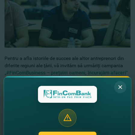
Pentru a afla istoriile de succes ale altor antreprenori din
diferite regiuni ale ţării, vă invităm să urmăriţi campania
„#FinComBusiness – preţuim oameni, încurajăm afaceri”
pe platformele FinComBank!
De asemenea, pentru mediul de business din Moldova am
creat pagina
fincombusiness
pe Facebook, o platformă ce
oferă posibilitatea a fi la curent cu ultimele noutăţi despre
produsele şi serviciile Băncii pentru business, life hacks,
sfaturi şi business case-uri, promoţii şi oferte speciale,
interviuri cu experţii, precum şi istorii de succes ale