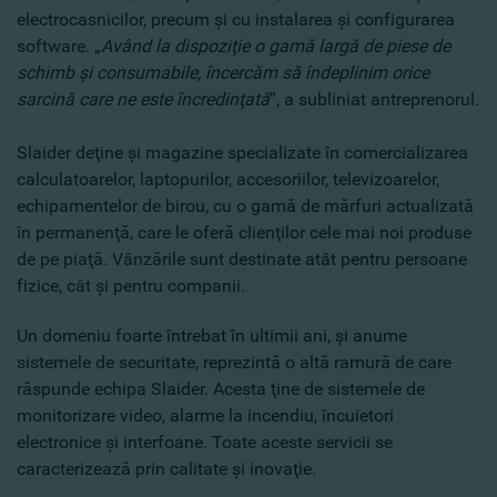
electrocasnicilor, precum şi cu instalarea şi configurarea
software. „
Având la dispoziţie o gamă largă de piese de
schimb şi consumabile, încercăm să îndeplinim orice
sarcină care ne este încredinţată
”, a subliniat antreprenorul.
Slaider deţine şi magazine specializate în comercializarea
calculatoarelor, laptopurilor, accesoriilor, televizoarelor,
echipamentelor de birou, cu o gamă de mărfuri actualizată
în permanenţă, care le oferă clienţilor cele mai noi produse
de pe piaţă. Vânzările sunt destinate atât pentru persoane
fizice, cât şi pentru companii.
Un domeniu foarte întrebat în ultimii ani, şi anume
sistemele de securitate, reprezintă o altă ramură de care
răspunde echipa Slaider. Acesta ţine de sistemele de
monitorizare video, alarme la incendiu, încuietori
electronice şi interfoane. Toate aceste servicii se
caracterizează prin calitate şi inovaţie.