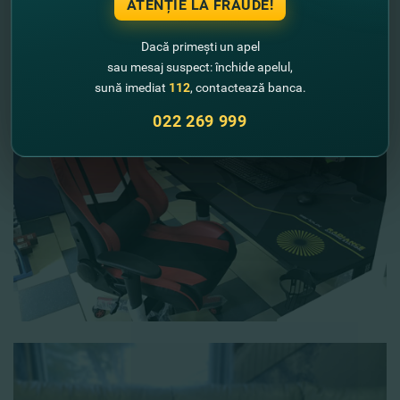
ATENȚIE LA FRAUDE!
antreprenorilor din Moldova şi multe altele.
Dacă primești un apel
sau mesaj suspect: închide apelul,
sună imediat
112
, contactează banca.
022 269 999