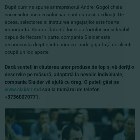
După cum ne spune antreprenorul Andrei Gogol cheia
succesului businessului său sunt oamenii dedicaţi. De
aceea, selectarea şi instruirea angajaţilor este foarte
importantă. Anume datorită lor şi a efortului considerabil
depus de fiecare în parte, compania Slaider este
recunoscută drept o întreprindere unde grija faţă de clienţi
ocupă un loc aparte.
Dacă sunteţi în căutarea unor produse de top şi vă doriţi o
deservire pe măsură, adaptată la nevoile individuale,
compania Slaider vă ajută cu drag. O puteţi găsi pe
www.slaider.md
sau la numărul de telefon
+37360070771.