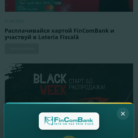
31.03.2020
Расплачивайся картой FinComBank и
участвуй в Loteria Fiscală
Читать далее