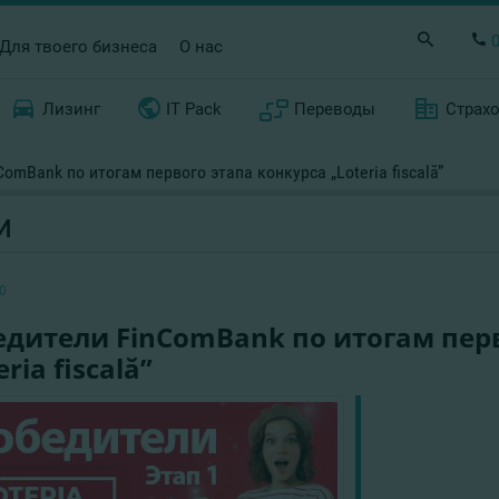
Для твоего бизнеса
О нас
Лизинг
IT Pack
Переводы
Страх
omBank по итогам первого этапа конкурса „Loteria fiscală”
И
0
дители FinComBank по итогам перв
eria fiscală”