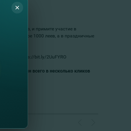
269982.
щей 30 леев, и примите участие в
из в размере 1000 леев, а в праздничные
ссылке: https://bit.ly/2UuFYRO
 карту онлайн всего в несколько кликов