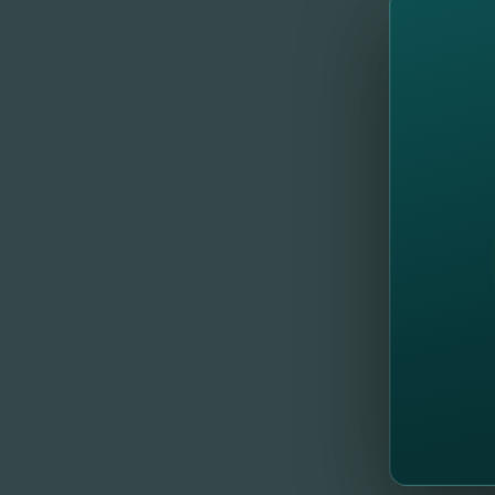
подроб
Вы тож
Оплати
следую
дни ра
Информа
У вас 
http
://
b
//
Др