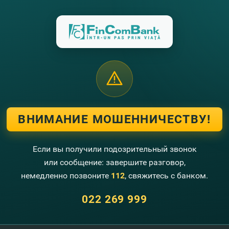
ной информации просим Вас обратиться по телефону (022)
е можете оказаться среди победителей!
те картой любую покупку или услугу стоимостью, превышаю
щем этапе конкурса. Ежеквартально вы можете выиграть пр
змер денежного приза составит 1500 леев!
цию о конкурсе „Loteria fiscală” можно узнать, перейдя по 
ВНИМАНИЕ МОШЕННИЧЕСТВУ!
еще нет карты от FinComBank? Не тратьте время! Откройте
it
.
ly
/2
VlhCaB
Если вы получили подозрительный звонок
или сообщение: завершите разговор,
немедленно позвоните
112
, свяжитесь с банком.
022 269 999
угие новости