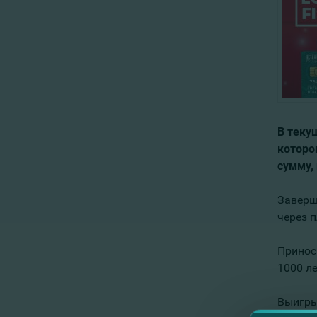
В теку
которо
сумму,
Заверш
через 
Принос
1000 ле
Выигры