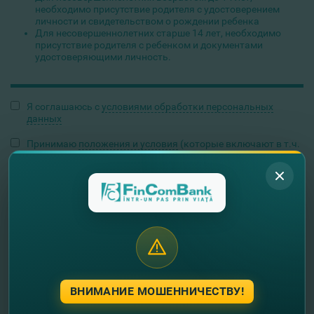
необходимо присутствие родителя с удостоверением
личности и свидетельством о рождении ребенка
Для несовершеннолетних старше 14 лет, необходимо
присутствие родителя с ребенком и документами
удостоверяющими личность.
Я соглашаюсь с
условиями обработки персональных
данных
Принимаю
положения и условия
(которые включают в т.ч.
способ обработки и защиты данных со стороны Банка).
Обработай
ВНИМАНИЕ МОШЕННИЧЕСТВУ!