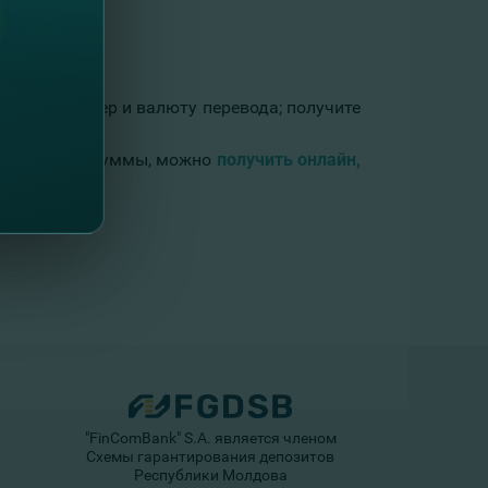
ратору номер и валюту перевода; получите
Ниже данной суммы, можно
получить онлайн,
"FinComBank" S.A. является членом
Схемы гарантирования депозитов
Республики Молдова