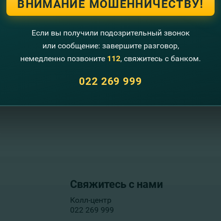
ВНИМАНИЕ МОШЕННИЧЕСТВУ!
Если вы получили подозрительный звонок
или сообщение: завершите разговор,
inComBank
с Вашим удостоверением личности; сообщите опе
немедленно позвоните
112
, свяжитесь с банком.
чными только переводы свыше 5.000 лей в эквиваленте. 
022 269 999
Свяжитесь с нами
Колл-центр
022 269 999