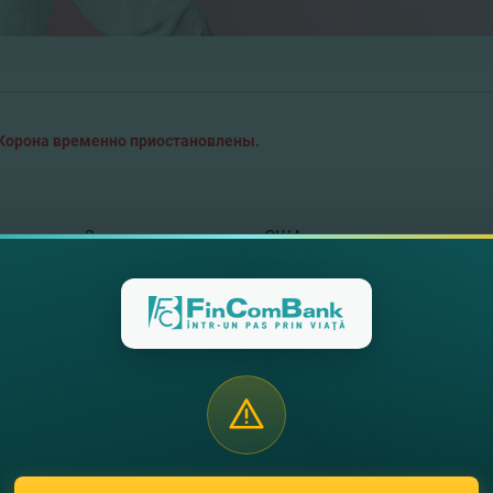
Корона временно приостановлены.
плачены в 2 валюты – доллары США и евро;
есколько секунд после его отправки;
лем.
щий вашу личность;
ателя, страну назначения денежного перевода, сумму и в
умму денег для отправки перевода адресату;
полученный вами при переводе.