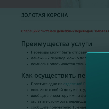
ЗОЛОТАЯ КОРОНА
Операции с системой денежных переводов Золотая 
Преимущества услуги
Переводы могут быть отправлены или вы
денежный перевод можно получить через н
комиссия оплачивается только отправите
Как осуществить перевод?
Посетите одно из
отделений FinComBank
;
возьмите с собой документ, удостоверяю
сообщите оператору имя и фамилию получ
оплатите стоимость перевода и внесите с
сообщите получателю 10-значный номер, 