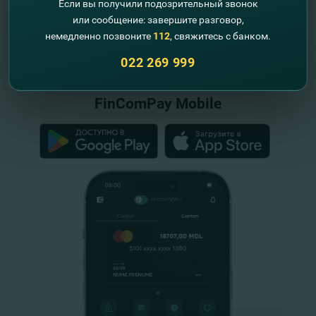
Если вы получили подозрительный звонок
или сообщение: завершите разговор,
немедленно позвоните
112
, свяжитесь с банком.
"FinComBank" S.A. является членом
Схемы гарантирования депозитов
022 269 999
Республики Молдова
FinComPay Mobile