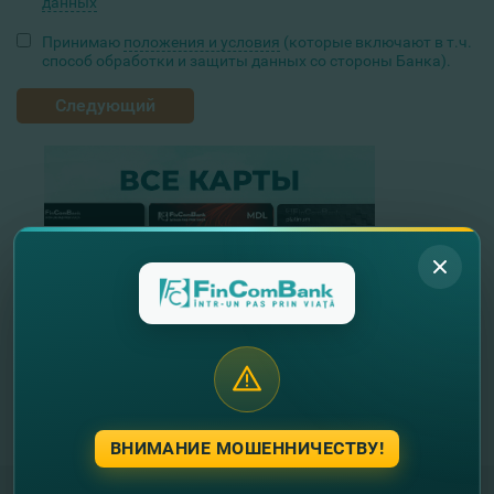
данных
Принимаю
положения и условия
(которые включают в т.ч.
способ обработки и защиты данных со стороны Банка).
Следующий
ВНИМАНИЕ МОШЕННИЧЕСТВУ!