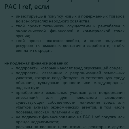
PAC I ref, если
инвестируешь в покупку новых и подержанных товаров
во всех отраслях народного хозяйства;
твой проект технически осуществим и рентабелен с
экономической, финансовой и коммерческой точек
зрения;
твой проект платежеспособен, и после получения
ресурсов ты сможешь достаточно заработать, чтобы
выплатить кредит.
не подлежат финансированию:
подпроекты, которые наносят вред окружающей среде;
подпроекты, связанные с реорганизацией земельных
участков, которые воздействуют на естественную среду
обитания, культурные ценности или международные
водные пути;
приобретение земельных участков для поддержания
инвестиций или для невольного смещения
существующей собственности, нанесения вреда или
убытков активам экономических агентов, в том числе
посевам, киоскам, платинам и др.;
не подлежит финансированию из PAC I ref
покупка или
аренда недвижимости;
расходы на военные цели, атомные реакторы и другие